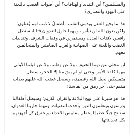
والمسلمين؟ أين التنديد والهتافات؟ أين أصوات الغضب باللعنة
على اليهود والنصارى؟
​هذا ما يحير العقل ويدمي القلب ؛ أطفالٌ لا ذنب لهم يُقتلون!
ولكن بعون الله لن نيأس، ومهما حاول العدوان قتلنا، سنظل
رافعين لافتات العدل، ومستمرين في وقفات الشرف، وتنديدات
الغضب واللعنة على الصهاينة والعرب الصامتين والمتحالفين
معهم.
​لن نتخلى عن ديننا الحنيف، ولا عن وطننا، ولا عن قبلتنا الأولى
مهما كلفنا الأمر، وحتى لو لم يبقَ منا إلا الحجر، سنظل
متمسكين بحبل الله وعصمته، وسيحل غضب الله عليهم بعذاب
مقيم حتى آخر رمق من أنفاسنا!
​هذا هو سيرنا على نهج البلاغة والقرآن الكريم؛ وسيظل أطفالنا
يدرسون ويتعلمون الدين بأحدث التقنيات. ومهما حاربنا العدوان،
سننتج جيلًا عظيمًا يحطم مقاييس الأعداء، ويخترق كل أجهزتهم
بكل تحديثاتها.