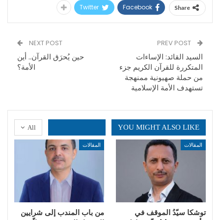
Twitter
Facebook
Share
NEXT POST
PREV POST
السيد القائد: الإساءات
حين يُحرَق القرآن.. أين
المتكررة للقرآن الكريم جزء
الأمة؟
من حملة صهيونية ممنهجة
تستهدف الأمة الإسلامية
YOU MIGHT ALSO LIKE
All
المقالات
المقالات
توشكا سيّدُ الموقف في
من باب المندب إلى شرايين