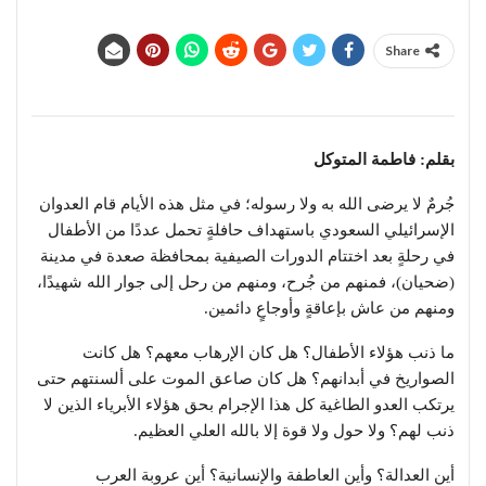
Share
​بقلم: فاطمة المتوكل
​جُرمٌ لا يرضى الله به ولا رسوله؛ في مثل هذه الأيام قام العدوان
الإسرائيلي السعودي باستهداف حافلةٍ تحمل عددًا من الأطفال
في رحلةٍ بعد اختتام الدورات الصيفية بمحافظة صعدة في مدينة
(ضحيان)، فمنهم من جُرح، ومنهم من رحل إلى جوار الله شهيدًا،
ومنهم من عاش بإعاقةٍ وأوجاعٍ دائمين.
​ما ذنب هؤلاء الأطفال؟ هل كان الإرهاب معهم؟ هل كانت
الصواريخ في أبدانهم؟ هل كان صاعق الموت على ألسنتهم حتى
يرتكب العدو الطاغية كل هذا الإجرام بحق هؤلاء الأبرياء الذين لا
ذنب لهم؟ ولا حول ولا قوة إلا بالله العلي العظيم.
​أين العدالة؟ وأين العاطفة والإنسانية؟ أين عروبة العرب