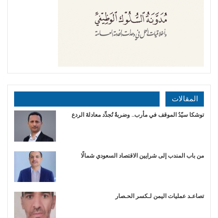
المقالات
توشكا سيّدُ الموقف في مأرب.. وضربةٌ تُجدِّد معادلةَ الردع
من باب المندب إلى شرايين الاقتصاد السعودي شمالًا
تصاعـد عمليات اليمن لـكسر الحـصار