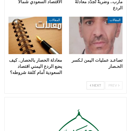
مأرب.. وضربةٌ تُجدِّد معادلةَ
الاقتصاد السعودي شمالًا
الردع
المقالات
المقالات
تصاعـد عمليات اليمن لـكسر
معادلة الحصار بالحصار.. كيف
الحـصار
يضع الردع اليمني اقتصاد
السعودية أمام كلفة شروطه؟
NEXT
PREV