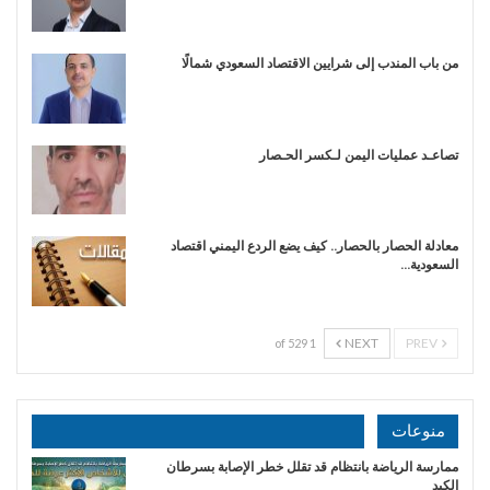
من باب المندب إلى شرايين الاقتصاد السعودي شمالًا
تصاعـد عمليات اليمن لـكسر الحـصار
معادلة الحصار بالحصار.. كيف يضع الردع اليمني اقتصاد
السعودية…
NEXT
PREV
1 of 529
منوعات
ممارسة الرياضة بانتظام قد تقلل خطر الإصابة بسرطان
الكبد