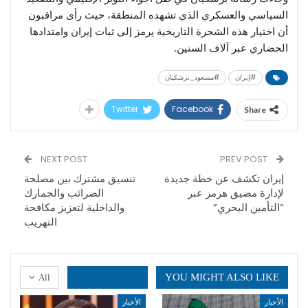
السياسي والعسكري الذي تشهده المنطقة، حيث رأى مراقبون
أن اختيار هذه الشجرة التاريخية يرمز إلى ثبات إيران وامتدادها
الحضاري عبر آلاف السنين.
#إيران
#مسعود_بزشكيان
Twitter
Facebook
Share
NEXT POST
PREV POST
إيران تكشف عن خطة جديدة
تنسيق مشترك بين مصلحة
لإدارة مضيق هرمز عبر
الضرائب والجمارك
“التأمين البحري”
والداخلية لتعزيز مكافحة
التهريب
YOU MIGHT ALSO LIKE
All
الأخبار
الأخبار