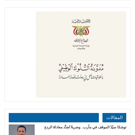
المقالات
توشكا سيّدُ الموقف في مأرب.. وضربةٌ تُجدِّد معادلةَ الردع