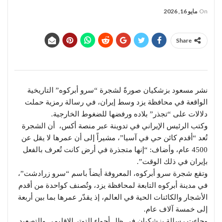
On
مايو 16, 2026
Share
نشر مسعود بزشكيان صورةً لشجرة “سرو أبركوه” التاريخية
الواقعة في محافظة يزد وسط إيران، في رسالة رمزية حملت
دلالات على “تجذر” بلاده ورفضها للضغوط الخارجية.
وكتب الرئيس الإيراني في تدوينة عبر منصة أكس، أن الشجرة
تُعد “أقدم كائن حي في آسيا”، مشيراً إلى أن عمرها لا يقل عن
4500 عام، وأضاف: “إنها متجذرة في أرض كانت تُعرف بالفعل
بإيران في ذلك الوقت”.
وتقع شجرة سرو أبركوه، المعروفة أيضاً باسم “سرو زرادشت”،
في مدينة أبركوه التابعة لمحافظة يزد، وتُصنف كواحدة من أقدم
الأشجار والكائنات الحية في العالم، إذ يقدّر عمرها بما بين أربعة
إلى خمسة آلاف عام.
وجاءت رسالة بزشكيان في ظل أجواء التوتر الإقليمي والتصعيد