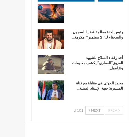
رئيس لجنة معالجة قضايا السجون
والسجناء لـ”21 سبتمبر”: مكرمة…
أحد رفقاء السلاح للشهيد
الفريق”الغماري” يكشف معلومات
وتفاصيل…
محمد الحوثي في مقابلة مع قناة
المسيرة: جبهة الإسناد اليمنية…
NEXT
PREV
1 of 10