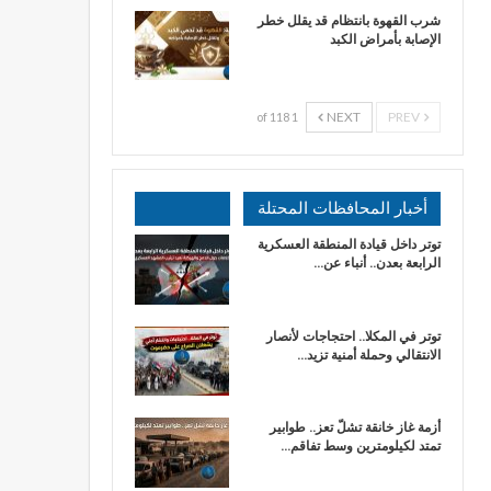
شرب القهوة بانتظام قد يقلل خطر
الإصابة بأمراض الكبد
NEXT
PREV
1 of 118
أخبار المحافظات المحتلة
توتر داخل قيادة المنطقة العسكرية
الرابعة بعدن.. أنباء عن…
توتر في المكلا.. احتجاجات لأنصار
الانتقالي وحملة أمنية تزيد…
أزمة غاز خانقة تشلّ تعز.. طوابير
تمتد لكيلومترين وسط تفاقم…