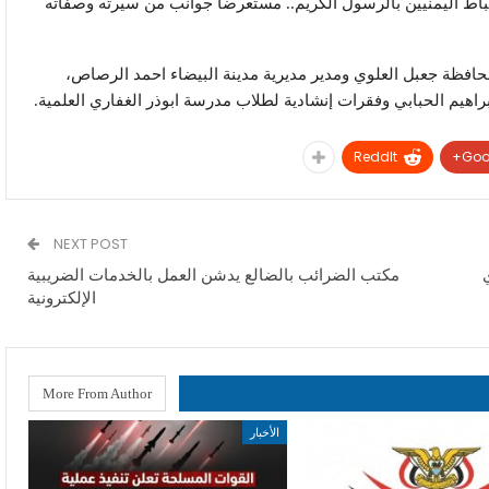
باط اليمنيين بالرسول الكريم.. مستعرضا جوانب من سيرته وصفاته
افظة جعبل العلوي ومدير مديرية مدينة البيضاء احمد الرصاص،
اهيم الحبابي وفقرات إنشادية لطلاب مدرسة ابوذر الغفاري العلمية.
ReddIt
Goo
NEXT POST
مكتب الضرائب بالضالع يدشن العمل بالخدمات الضريبية
الإلكترونية
More From Author
الأخبار