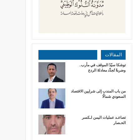
المقالات
توشكا سيّدُ الموقف في مأرب..
وضربةٌ تُجدِّد معادلةَ الردع
من باب المندب إلى شرايين الاقتصاد
السعودي شمالًا
تصاعـد عمليات اليمن لـكسر
الحـصار