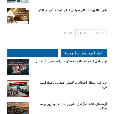
شرب القهوة بانتظام قد يقلل خطر الإصابة بأمراض الكبد
NEXT
PREV
1 of 118
أخبار المحافظات المحتلة
توتر داخل قيادة المنطقة العسكرية الرابعة بعدن.. أنباء عن…
توتر في المكلا.. احتجاجات لأنصار الانتقالي وحملة أمنية
تزيد…
أزمة غاز خانقة تشلّ تعز.. طوابير تمتد لكيلومترين وسط
تفاقم…