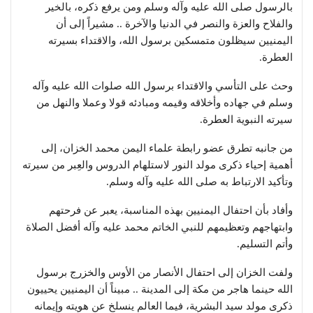
بالرسول صلى الله عليه وآله وسلم ومن يرفع ذكره، بالخير
والفلاح والعزة والنصر في الدنيا والآخرة .. مشيراً إلى أن
اليمنيين سيظلون متمسكين برسول الله، والاقتداء بسيرته
العطرة.
وحث على التأسي والاقتداء برسول الله صلوات الله عليه وآله
وسلم في جهاده وأخلاقه وقيمه ومبادئه قولا وعملا والنهل من
سيرته النبوية العطرة.
من جانبه تطرق عضو رابطة علماء اليمن محمد الخزان، إلى
أهمية إحياء ذكرى مولد النور لاستلهام الدروس والعِبر من سيرته
وتأكيد الارتباط به صلى الله عليه وآله وسلم.
وأفاد بأن احتفال اليمنيين بهذه المناسبة، يعبر عن فرحتهم
وابتهاجهم وتعظيمهم للنبي الخاتم محمد عليه وآله أفضل الصلاة
وأتم التسليم.
ولفت الخزان إلى احتفال الأنصار من الأوس والخزرج برسول
الله حينما هاجر من مكة إلى المدينة .. مبيناً أن اليمنيين يحييون
ذكرى مولد سيد البشرية، فيما العالم ينسلخ عن هويته وإيمانه