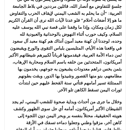
جلسةٍ للتفاوض مع أنصار الله، قائلين مرددين في بلاط الجامعة
العربية: “أن ما يحلم به الشعب اليمني لإيقاف الحرب والتفاوض
ما هو إلا أضغاث أحلام” فلو عدنا لآيات الله نرى أن القرآن الكريم
لكل زمان ومكان، وإذا ما وقفنا على قصة نبي الله يوسف عليه
السلام، وكيف حورب أثناء النهوض بالوحدانية والعبودية لله
وحده، لوجدنا أن كهنة معبد آمون آنذاك هم كهنة معبد آل سعود
في واقعنا هذه الأيام، المتلبسين بلباس التقوى والورع ويقبضون
ثمن دماء الأمة العربية، فيقدمونها قرباناً لكبيرهم شيطانهم الأكبر
أمريكانون، المتحدثين من خلفه باسم السلام ومحاربة الإرهاب،
بثمن بخس دراهم معدودات يشبعون به جوعهم، يخدمون بها
مطامعهم، بنو منها القصور وشيدوا بها الدور، وبقت بطونهم
الممتلئة تسير أمامهم فتأتي سنة القحط عليهم حين ابتدأت
ثورات اليمن تسقط الكاهن تلو الآخر.
وخلال ما جرى من أحداث وبداية صحوة للشعب اليمني، لم يجد
الشيطان الأكبر أمريكانون، أمامه أي حل سوى الظهور وكشف
هويته الحقيقية، محتلاً بنفسه بر وبحر اليمن دون اللجوء إلى
كاهن آخر، مزقوا وطني وجعلوا دماءه تسفك في الأزقة
والطرقات، قتلوا وذبحوا أبناءه، سحلوا جثمان من أراد الدفاع