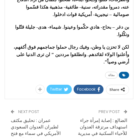
عنه، دمروا مقدراته، سنية- طائفية- مذهبية هكذا قسّموا
صومالية – نيجيرية- أمريكية قوات ادخلوا.
بن دغر – بحاح- هادي حكّموا وعينوا. شيماء- هدى- جليلة قتّلوا
ونكّلوا.
لكن لا تحزن يا وطن، وفيك رجال حملوا جماجمهم فوق أكفهم،
وأعلنوا الولاء لقائدهم. وانطلقوا مرددين ” لن ترى الدنيا على
أرضي وصياً”.
مقالة
Twitter
Facebook
Share
NEXT POST
PREV POST
الضالع : إصابة إمرأة جراء
عمران : تحليق مكثف
استهداف مرتزقة العدوان
لطيران العدوان السعودي
للأحياء السكنية في مديرية
الأمريكي في سماء مع فتح