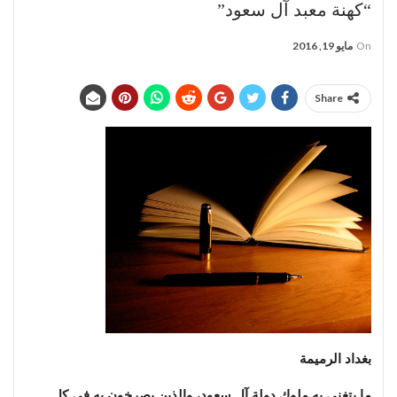
“كهنة معبد آل سعود”
On
مايو 19, 2016
Share
بغداد الرميمة
ما يتغنى به ملوك دولة آل سعود، والذين يصرخون به في كل