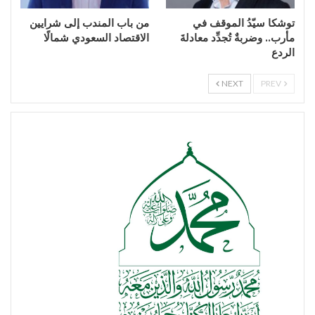
توشكا سيّدُ الموقف في
من باب المندب إلى شرايين
مأرب.. وضربةٌ تُجدِّد معادلةَ
الاقتصاد السعودي شمالًا
الردع
NEXT
PREV