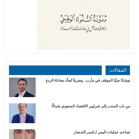
المقالات
توشكا سيّدُ الموقف في مأرب.. وضربةٌ تُجدِّد معادلةَ الردع
من باب المندب إلى شرايين الاقتصاد السعودي شمالًا
تصاعـد عمليات اليمن لـكسر الحـصار