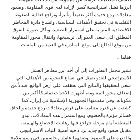
أبرزها فشل استراتيجية كسر الإرادة لدى قوى المقاومة، وصعود
معادلات ردع جديدة أكثر تعقيداً وتأثيراً، وتراجع فعالية الضغوط
التقليدية في تحقيق الأهداف السياسية، واتساع دائرة المخاطر
الاقتصادية المترتبة على استمرار التصعيد، وتآكل صورة التفوق
المطلق التي سعى العدو إلى ترسيخها، وانتقال محور المقاومة
من موقع الدفاع إلى موقع المبادرة في العديد من الملفات.
ختاما ..
تشير مجمل التطورات إلى أن أحد أبرز مظاهر الفشل
الاستراتيجي للعدو يتمثل في اتساع الفجوة بين الأهداف التي
سعى لتحقيقها والنتائج التي تحققت على أرض الواقع، فبدلاً من
إضعاف محور المقاومة، أظهرت الأحداث تماسكاً أكبر بين
مكوناته، وفي مقدمتها الجمهورية الإسلامية في إيران، كما
كشفت عن قدرة متنامية على فرض معادلات ردع جديدة وإلحاق
خسائر مؤثرة بالخصوم، ومع استمرار هذه المعادلات، تبدو
المنطقة أمام مرحلة تتراجع فيها رهانات الإخضاع والهيمنة،
مقابل صعود واقع جديد تزداد فيه أهمية الثبات الاستراتيجي
والقدرة على الصمود بوصفهما عاملين حاسمين في رسم ملامح