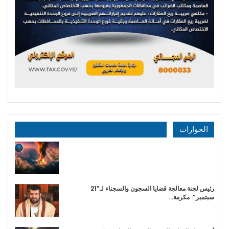
الحوارات
رئيس لجنة معالجة قضايا السجون والسجناء لـ”21
سبتمبر”: مكرمة…