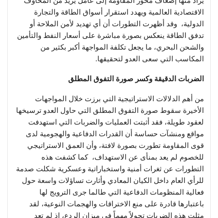
يُراد منها إضعاف محور المقاومة إلى عامل يزيد من المخاوف
الاقتصادية العالمية ويهدد استقرار أسواق الطاقة والتجارة
الدولية، وقد أظهرت التطورات أن أي تهديد لأمن الملاحة أو
تدفق الطاقة ينعكس بصورة مباشرة على أسعار النفط والتأمين
والشحن البحري، ما يجعل تكلفة المواجهة أكبر بكثير من
المكاسب التي سعى العدو لتحقيقها.
الضربات الدقيقة وكسر صورة التفوق المطلق
من أهم الدلالات الاستراتيجية التي برزت خلال المواجهات
الأخيرة سقوط صورة التفوق المطلق التي حاول العدو ترسيخها
لعقود طويلة، فقد أثبتت العمليات والضربات التي استهدفت
مواقع ومنشآت حساسة أن القدرات الدفاعية والهجومية لدى
قوى المقاومة تطورت بصورة لافتة، وأن العمق الاستراتيجي
للخصوم لم يعد بمنأى عن الاستهداف، كما كشفت هذه
التطورات عن ثغرات أمنية واستخباراتية وعسكرية شكلت صدمة
للرأي العام داخل الكيان المعادي وأثارت تساؤلات واسعة حول
فعالية المنظومات الدفاعية التي طالما جرى الترويج لها
باعتبارها قادرة على منع الاختراقات والهجمات النوعية، لقد
مثلت هذه الضربات تحولاً مهماً في ميزان الردع، إذ لم تعد