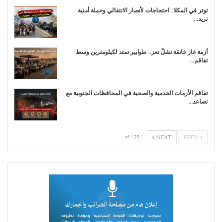
توتر في المكلا.. احتجاجات لأنصار الانتقالي وحملة أمنية
تزيد…
أزمة غاز خانقة تشلّ تعز.. طوابير تمتد لكيلومترين وسط
تفاقم…
تفاقم الأزمات الخدمية والصحية في المحافظات الجنوبية مع
تصاعد…
NEXT
PREV
1 of 135