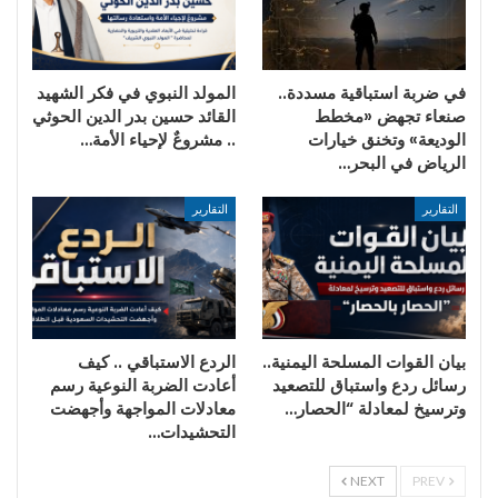
في ضربة استباقية مسددة..
المولد النبوي في فكر الشهيد
صنعاء تجهض «مخطط
القائد حسين بدر الدين الحوثي
الوديعة» وتخنق خيارات
.. مشروعٌ لإحياء الأمة…
الرياض في البحر…
التقارير
التقارير
بيان القوات المسلحة اليمنية..
الردع الاستباقي .. كيف
رسائل ردع واستباق للتصعيد
أعادت الضربة النوعية رسم
وترسيخ لمعادلة “الحصار…
معادلات المواجهة وأجهضت
التحشيدات…
NEXT
PREV