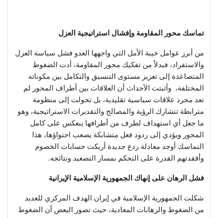
تماسك محور المقاومة وإفشال استراتيجية العزل
من أبرز عوامل خيبة الأمل التي واجهها العدو فشل سياسة العزل
والاستفراد، فبدلاً من تفكيك محور المقاومة، أدت الضغوط
المتصاعدة إلى تعزيز مستوى التنسيق والتكامل بين مكوناته
المختلفة، وأثبتت الأحداث أن العلاقات بين أطراف المحور لم
تعد مجرد علاقات سياسية تقليدية، بل تحولت إلى منظومة
مترابطة تتشارك الرؤية والمصالح والتقديرات الاستراتيجية، وهو
ما جعل أي استهداف لطرف من أطرافها ينعكس على كامل
المحور ويؤدي إلى ردود فعل متشابكة يصعب احتواؤها، هذا
التماسك أوجد معادلة ردع جديدة أربكت حسابات الخصوم
وأفقدتهم القدرة على التحكم بمسار التصعيد ونتائجه.
فشل الرهان على إنهاك الجمهورية الإسلامية الإيرانية
شكلت الجمهورية الإسلامية في إيران الهدف المركزي للعديد
من الضغوط والرهانات المعادية، حيث تصور البعض أن الضغوط