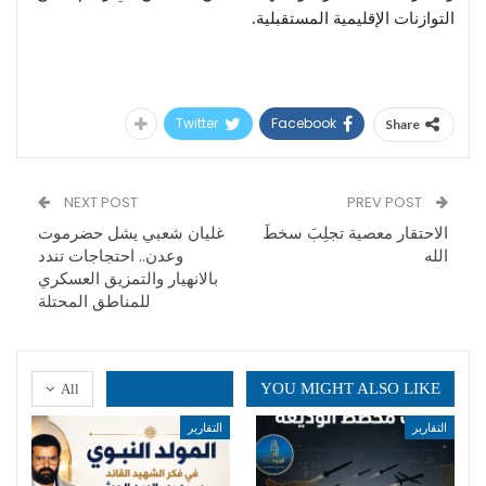
التوازنات الإقليمية المستقبلية.
Twitter
Facebook
Share
NEXT POST
PREV POST
الاحتقار معصية تجلِبَ سخطَ
غليان شعبي يشل حضرموت
الله
وعدن.. احتجاجات تندد
بالانهيار والتمزيق العسكري
للمناطق المحتلة
YOU MIGHT ALSO LIKE
All
التقارير
التقارير