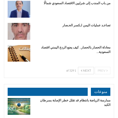
من باب المندب إلى شرايين الاقتصاد السعودي شمالًا
تصاعـد عمليات اليمن لـكسر الحـصار
معادلة الحصار بالحصار.. كيف يضع الردع اليمني اقتصاد
السعودية…
NEXT
PREV
1 of 529
منوعات
ممارسة الرياضة بانتظام قد تقلل خطر الإصابة بسرطان
الكبد