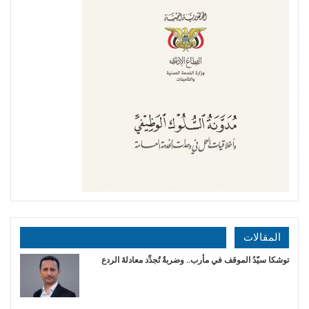
المقالات
توشكا سيّدُ الموقف في مأرب.. وضربةٌ تُجدِّد معادلةَ الردع