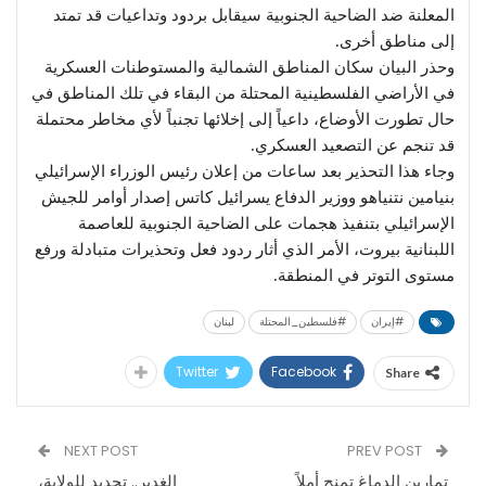
المعلنة ضد الضاحية الجنوبية سيقابل بردود وتداعيات قد تمتد
إلى مناطق أخرى.
وحذر البيان سكان المناطق الشمالية والمستوطنات العسكرية
في الأراضي الفلسطينية المحتلة من البقاء في تلك المناطق في
حال تطورت الأوضاع، داعياً إلى إخلائها تجنباً لأي مخاطر محتملة
قد تنجم عن التصعيد العسكري.
وجاء هذا التحذير بعد ساعات من إعلان رئيس الوزراء الإسرائيلي
بنيامين نتنياهو ووزير الدفاع يسرائيل كاتس إصدار أوامر للجيش
الإسرائيلي بتنفيذ هجمات على الضاحية الجنوبية للعاصمة
اللبنانية بيروت، الأمر الذي أثار ردود فعل وتحذيرات متبادلة ورفع
مستوى التوتر في المنطقة.
#إيران
#فلسطين_المحتلة
لبنان
Twitter
Facebook
Share
NEXT POST
PREV POST
تمارين الدماغ تمنح أملاً
الغدير.. تجديد للولاية،