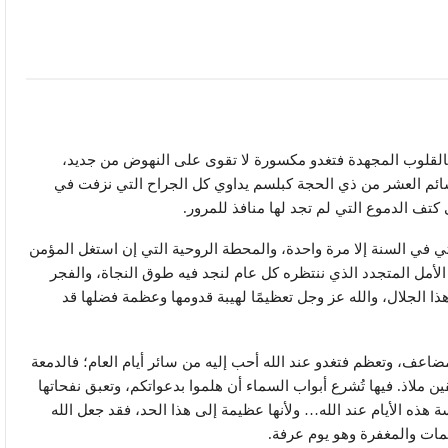
 بالقلوب المجهدة فتغدو مكسورة لا تقوى على النهوض من جديد،
نسائم العشر من ذي الحجة كبلسم يداوي كل الجراح التي نزفت في
كتف الدموع التي لم تجد لها منافذ للمرور.
تي في السنة إلا مرة واحدة، والمحطة الروحية التي إن استغل المؤمن
ها الأمل المتجدد الذي ننتظره كل عام لنجد فيه طوق النجاة، والفجر
ذا الجلال، والله عز وجل تعظيمًا لهيبة قدومها وعظمة فضلها قد
مضاعف، وتعظم فتغدو عند الله أحب إليه من سائر أيام العام؛ فالدمعة
ن ملاذ. فيها تُشرع أبواب السماء أن هلموا بدعواتكم، وتعبق نفحاتها
هذه الأيام عند الله… ولأنها عظيمة إلى هذا الحد، فقد جعل الله
رحمات والمغفرة وهو يوم عرفة.