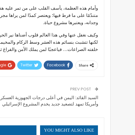
​وأمام هذه العظمة، يأسف القلب على من تمر عليه هذه 
متندّمًا على ما فرط فيها؛ ويعتصر كمدًا لمن يراها 
وجدانه، ويعتبرها مشروع حياة.
​وكيف نغفل عنها وفي هذا العالم قلوب أضناها نير الحر
لكنها تتشبث بنسائم هذه العشر وسط الركام والمخيمات
خلفته الصراعات… فياعجبًا لمن يملك الأمن والفراغ ثم
gle+
Twitter
Facebook
Share
PREV POST
السيد القائد: اليمن في أعلى درجات الجهوزية العسكري
وأمريكا تمهد لتصعيد جديد يخدم المشروع الإسرائيلي
YOU MIGHT ALSO LIKE