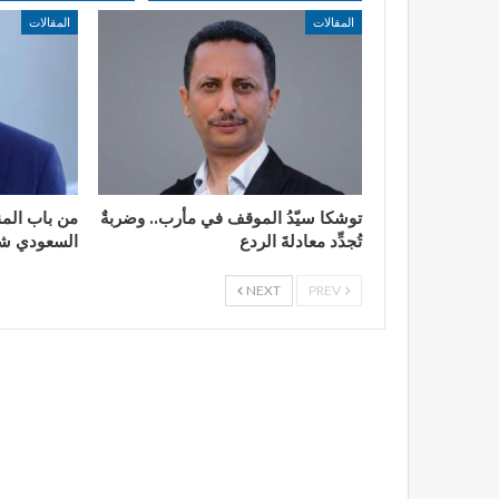
المقالات
المقالات
توشكا سيّدُ الموقف في مأرب.. وضربةٌ
من باب المن
تُجدِّد معادلةَ الردع
السعودي شما
NEXT
PREV