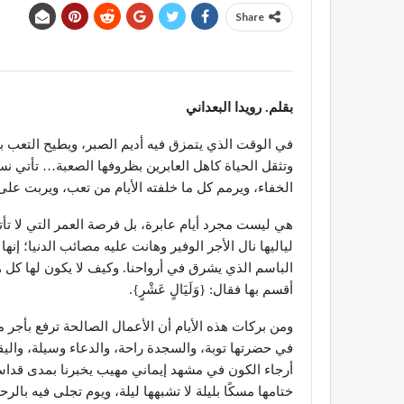
Share
بقلم. رويدا البعداني
​في الوقت الذي يتمزق فيه أديم الصبر، ويطيح التعب
وتثقل الحياة كاهل العابرين بظروفها الصعبة… تأتي 
الخفاء، ويرمم كل ما خلفته الأيام من تعب، ويربت على 
​هي ليست مجرد أيام عابرة، بل فرصة العمر التي لا تأ
لياليها نال الأجر الوفير وهانت عليه مصائب الدنيا؛ إن
الباسم الذي يشرق في أرواحنا. وكيف لا يكون لها كل ه
أقسم بها فقال: {وَلَيَالٍ عَشْرٍ}.
​ومن بركات هذه الأيام أن الأعمال الصالحة ترفع بأجر 
في حضرتها توبة، والسجدة راحة، والدعاء وسيلة، واليقي
أرجاء الكون في مشهد إيماني مهيب يخبرنا بمدى قداسة 
ختامها مسكًا بليلة لا تشبهها ليلة، ويوم تجلى فيه بال