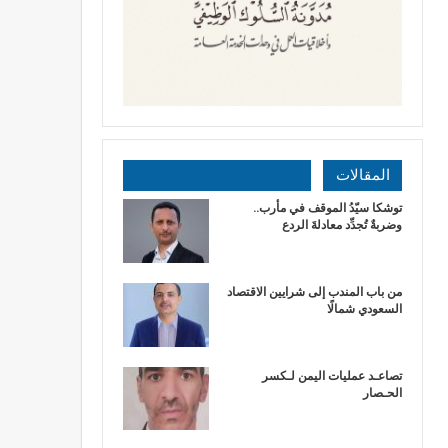
المقالات
توشكا سيّدُ الموقف في مأرب..
وضربةٌ تُجدِّد معادلةَ الردع
من باب المندب إلى شرايين الاقتصاد
السعودي شمالًا
تصاعـد عمليات اليمن لـكسر
الحـصار