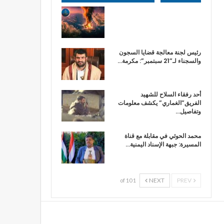
رئيس لجنة معالجة قضايا السجون
والسجناء لـ”21 سبتمبر”: مكرمة…
أحد رفقاء السلاح للشهيد
الفريق”الغماري” يكشف معلومات
وتفاصيل…
محمد الحوثي في مقابلة مع قناة
المسيرة: جبهة الإسناد اليمنية…
NEXT
PREV
1 of 10