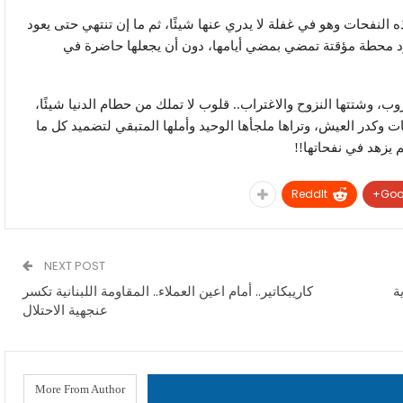
النفحات وهو في غفلة لا يدري عنها شيئًا، ثم ما إن تنتهي حتى يعود
مجرد محطة مؤقتة تمضي بمضي أيامها، دون أن يجعلها حاضرة في
وب، وشتتها النزوح والاغتراب.. قلوب لا تملك من حطام الدنيا شيئًا،
 وكدر العيش، وتراها ملجأها الوحيد وأملها المتبقي لتضميد كل ما
 يزهد في نفحاتها!!
ReddIt
Goo
NEXT POST
ة
كاريبكاتير.. أمام اعين العملاء.. المقاومة اللبنانية تكسر
عنجهية الاحتلال
More From Author