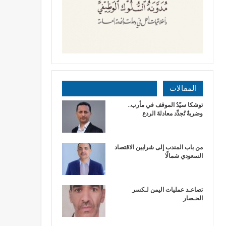
المقالات
توشكا سيّدُ الموقف في مأرب..
وضربةٌ تُجدِّد معادلةَ الردع
من باب المندب إلى شرايين الاقتصاد
السعودي شمالًا
تصاعـد عمليات اليمن لـكسر
الحـصار