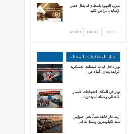
شرب القهوة بانتظام قد يقلل خطر
الإصابة بأمراض الكبد
NEXT
PREV
1 of 118
أخبار المحافظات المحتلة
توتر داخل قيادة المنطقة العسكرية
الرابعة بعدن.. أنباء عن…
توتر في المكلا.. احتجاجات لأنصار
الانتقالي وحملة أمنية تزيد…
أزمة غاز خانقة تشلّ تعز.. طوابير
تمتد لكيلومترين وسط تفاقم…