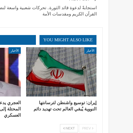
استجابةً لدعوة قائد الثورة.. تحركات شعبية واسعة لن
القرآن الكريم ومقدسات الأمة
YOU MIGHT ALSO LIKE
الأخبار
الأخبار
إيران: توسيع واشنطن لترسانتها
العجري يدع
النووية يُبقي العالم تحت تهديد دائم
المحتلة إلى 
العسكري
NEXT
PREV