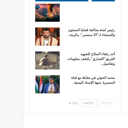
رئيس لجنة معالجة قضايا السجون
والسجناء لـ”21 سبتمبر”: مكرمة…
أحد رفقاء السلاح للشهيد
الفريق”الغماري” يكشف معلومات
وتفاصيل…
محمد الحوثي في مقابلة مع قناة
المسيرة: جبهة الإسناد اليمنية…
NEXT
PREV
1 of 10