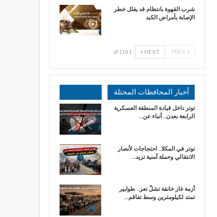
شرب القهوة بانتظام قد يقلل خطر
الإصابة بأمراض الكبد
NEXT
PREV
1 of 118
أخبار المحافظات المحتلة
توتر داخل قيادة المنطقة العسكرية
الرابعة بعدن.. أنباء عن…
توتر في المكلا.. احتجاجات لأنصار
الانتقالي وحملة أمنية تزيد…
أزمة غاز خانقة تشلّ تعز.. طوابير
تمتد لكيلومترين وسط تفاقم…