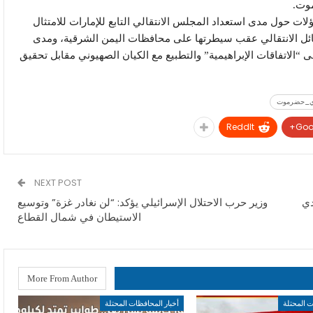
موت.
لات حول مدى استعداد المجلس الانتقالي التابع للإمارات للامتثال
ائل الانتقالي عقب سيطرتها على محافظات اليمن الشرقية، ومدى
 “الاتفاقات الإبراهيمية” والتطبيع مع الكيان الصهيوني مقابل تحقيق
ي_حضرموت
ReddIt
Goo
NEXT POST
دي
وزير حرب الاحتلال الإسرائيلي يؤكد: “لن نغادر غزة” وتوسيع
الاستيطان في شمال القطاع
More From Author
ت المحتلة
أخبار المحافظات المحتلة