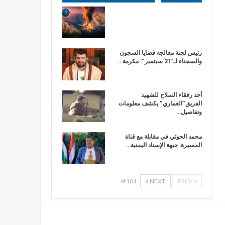
رئيس لجنة معالجة قضايا السجون
والسجناء لـ”21 سبتمبر”: مكرمة…
أحد رفقاء السلاح للشهيد
الفريق”الغماري” يكشف معلومات
وتفاصيل…
محمد الحوثي في مقابلة مع قناة
المسيرة: جبهة الإسناد اليمنية…
NEXT
PREV
1 of 10