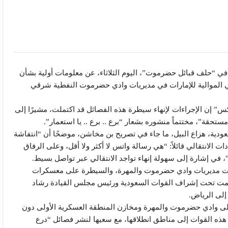
“حلف قبائل حضرموت”، اليوم الثلاثاء، عن معلومات أولية بشأن
قالي الموالية للإمارات في مديريات وادي حضرموت النفطية شرقي
إن الإجراءات لإنهاء سيطرة هذه الفصائل قد اكتملت، مشيرًا إلى
ستحقة”، مختتماً منشوره بشعار “برع .. برع .. يا استعمار”.
دية، هزاع البيل، ما جاء في تصريح بن مخاشن، موضحًا أن “انتفاشة
ت الانتقالي قائلاً: “هي رسالة واتس لا أكثر ولا أقل، وعلى الرفاق
، في إشارة إلى سهولة إنهاء تواجد الانتقالي عبر تواصل بسيط.
مارات مديريات وادي حضرموت والمهرة، والسيطرة على معسكرات
ة تمت تحت إشراف القوات السعودية ورئيس مجلس القيادة رشاد
إلى الرياض.
على وادي حضرموت والمهرة ومخازن المنطقة العسكرية الأولى دون
ذه القوات إلى مناطق انطلاقها، مع سعيها لنشر فصائل “درع