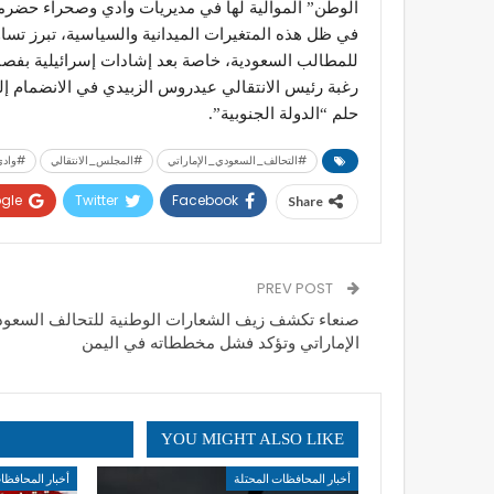
الوطن” الموالية لها في مديريات وادي وصحراء حضر
في ظل هذه المتغيرات الميدانية والسياسية، تبرز تساؤ
للمطالب السعودية، خاصة بعد إشادات إسرائيلية بفص
رغبة رئيس الانتقالي عيدروس الزبيدي في الانضمام إلى
حلم “الدولة الجنوبية”.
#التحالف_السعودي_الإماراتي
#المجلس_الانتقالي
#واد
gle+
Twitter
Facebook
Share
PREV POST
صنعاء تكشف زيف الشعارات الوطنية للتحالف السعو
الإماراتي وتؤكد فشل مخططاته في اليمن
YOU MIGHT ALSO LIKE
أخبار المحافظات المحتلة
أخبار المحافظا