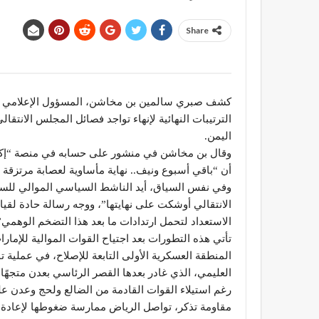
Share
كشف صبري سالمين بن مخاشن، المسؤول الإعلامي في 
الترتيبات النهائية لإنهاء تواجد فصائل المجلس الانت
اليمن.
وقال بن مخاشن في منشور على حسابه في منصة “إكس” 
أن “باقي أسبوع ونيف.. نهاية مأساوية لعصابة مرتزقة م
وفي نفس السياق، أيد الناشط السياسي الموالي للسعو
الانتقالي أوشكت على نهايتها”، ووجه رسالة حادة لقيادا
الاستعداد لتحمل ارتدادات ما بعد هذا التضخم الوهمي”
تأتي هذه التطورات بعد اجتياح القوات الموالية للإ
المنطقة العسكرية الأولى التابعة للإصلاح، في عملي
العليمي، الذي غادر بعدها القصر الرئاسي بعدن متجهًا 
رغم استيلاء القوات القادمة من الضالع ولحج وعدن 
مقاومة تذكر، تواصل الرياض ممارسة ضغوطها لإعادة ه