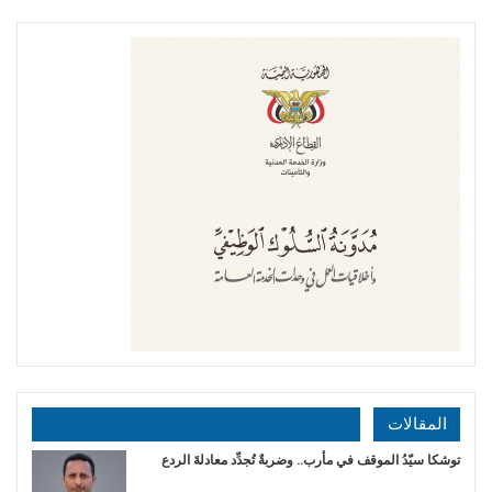
المقالات
توشكا سيّدُ الموقف في مأرب.. وضربةٌ تُجدِّد معادلةَ الردع