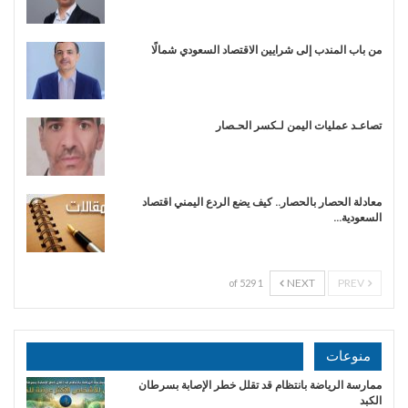
من باب المندب إلى شرايين الاقتصاد السعودي شمالًا
تصاعـد عمليات اليمن لـكسر الحـصار
معادلة الحصار بالحصار.. كيف يضع الردع اليمني اقتصاد
السعودية…
NEXT
PREV
1 of 529
منوعات
ممارسة الرياضة بانتظام قد تقلل خطر الإصابة بسرطان
الكبد