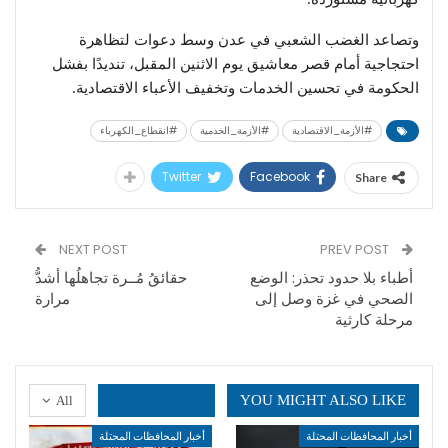
وتصاعد الغضب الشعبي في عدن وسط دعوات لتظاهرة
احتجاجية أمام قصر معاشيق يوم الاثنين المقبل، تنديدًا بفشل
الحكومة في تحسين الخدمات وتخفيف الأعباء الاقتصادية.
#الأزمة_الاقتصادية
#الأزمة_الخدمية
#انقطاع_الكهرباء
Twitter
Facebook
Share
NEXT POST
PREV POST
أطباء بلا حدود تحذر: الوضع
حقائقُ مُــرة تجاهلُها أشدُّ
الصحي في غزة وصل إلى
مرارة
مرحلة كارثية
YOU MIGHT ALSO LIKE
All
أخبار المحافظات المحتلة
أخبار المحافظات المحتلة