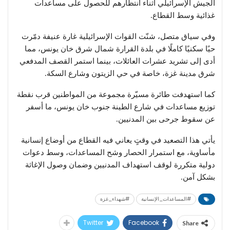
الجيش الإسرائيلي أثناء انتظارهم للحصول على مساعدات
غذائية وسط القطاع.
وفي سياق متصل، شنّت القوات الإسرائيلية غارة عنيفة دمّرت
حيًا سكنيًا كاملًا في بلدة القرارة شمال شرق خان يونس، مما
أدى إلى تشريد عشرات العائلات، بينما استمر القصف المدفعي
شرق مدينة غزة، خاصة في حي الزيتون وشارع السكة.
كما استهدفت طائرة مسيّرة مجموعة من المواطنين قرب نقطة
توزيع مساعدات في شارع الطينة جنوب خان يونس، ما أسفر
عن سقوط جرحى بين المدنيين.
يأتي هذا التصعيد في وقتٍ يعاني فيه القطاع من أوضاع إنسانية
مأساوية، مع استمرار الحصار وشح المساعدات، وسط دعوات
دولية متكررة لوقف استهداف المدنيين وضمان وصول الإغاثة
بشكل آمن.
#المساعدات_الإنسانية
#شهداء_غزة
Twitter
Facebook
Share