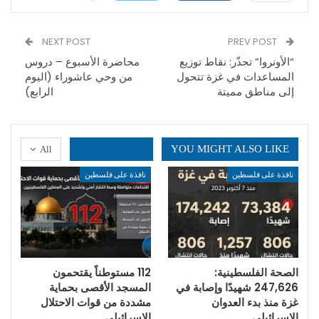
NEXT POST
PREV POST
“الأونروا” تحذّر: نقاط توزيع
محاضرة الأسبوع – دروس
المساعدات في غزة تتحول
من وحي عاشوراء (اليوم
إلى مناطق مميتة
الرابع)
YOU MIGHT ALSO LIKE
All
نافذة على فلسطين
نافذة على فلسطين
الصحة الفلسطينية:
112 مستوطناً يقتحمون
247,626 شهيدًا وإصابة في
المسجد الأقصى بحماية
غزة منذ بدء العدوان
مشددة من قوات الاحتلال
الإسرائيلي
الإسرائيلي