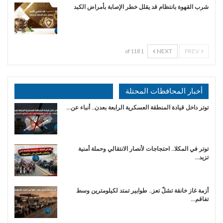
شرب القهوة بانتظام قد يقلل خطر الإصابة بأمراض الكبد
NEXT
PREV
1 of 118
أخبار المحافظات المحتلة
توتر داخل قيادة المنطقة العسكرية الرابعة بعدن.. أنباء عن…
توتر في المكلا.. احتجاجات لأنصار الانتقالي وحملة أمنية
تزيد…
أزمة غاز خانقة تشلّ تعز.. طوابير تمتد لكيلومترين وسط
تفاقم…