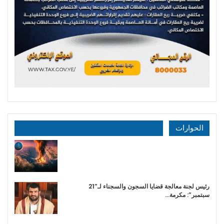
الحوارات
رئيس لجنة معالجة قضايا السجون والسجناء لـ”21
سبتمبر”: مكرمة…