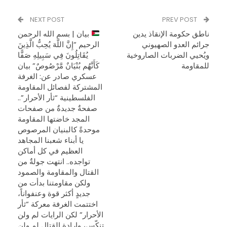
NEXT POST
PREV POST
ناطق حكومة الإنقاذ يدين
بيان | بسم الله الرحمن
جرائم العدو الصهيوني
الرحيم “إِنَّ اللَّهَ يُحِبُّ الَّذِينَ
ويُحيي الضربات الصاروخية
يُقَاتِلُونَ فِي سَبِيلِهِ صَفًّا
للمقاومة
كَأَنَّهُم بُنْيَانٌ مَّرْصُوصٌ” بيان
عسكري صادر عن: الغرفة
المشتركة لفصائل المقاومة
الفلسطينية “ثأر الأحرار”..
صفحةٌ جديدةٌ من صفحات
المجد خاضتها المقاومة
موحدةً كالبنيان المرصوص
يا أبناء شعبنا المجاهد
العظيم في كل أماكن
تواجده.. انتهت جولةٌ من
القتال والمقاومة والصمود
ولكن مقاومتنا بدأت من
جديدٍ أكثر قوة وعنفواناً،
اختتمت الغرفة معركة “ثأر
الأحرار” لكن الرايات لم ولن
تنكّس، وإرادة القتال لم ولن