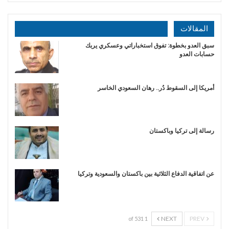
المقالات
سبق العدو بخطوة: تفوق استخباراتي وعسكري يربك
حسابات العدو
أمريكا إلى السقوط دُر.. رهان السعودي الخاسر
رسالة إلى تركيا وباكستان
عن اتفاقية الدفاع الثلاثية بين باكستان والسعودية وتركيا
NEXT
PREV
1 of 531