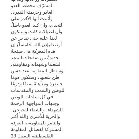
المشرّف مخطط العدو
الغادر وجريمته القذرة،
وأثبتت أنها الأقدر على
التحدي، وأن كيد العدو باطلٌ
وأن اغتيالاته كانت وستكون
لعنةً عليه حتى يندحر عن
أرضنا بإذن الله. خامساً/ إن
هذه المعركة هي صفحةٌ
جديدةٌ من صفحات المجد
لشعبنا وشهدائه ومقاومته،
وستظل المقاومة عند حسن
ظن شعبها، وستكون دومًا
حاضرةً ومتأهبةً سيفًا ودرعًا
للوطن والشعب والمقدسات
في كل ساحات الوطن
وجبهات المواجهة. الرحمة
للشهداء.. والشفاء للجرحى..
والحرية للأسرى والله أكبر
والنصر للمقاومة،،، الغرفة
المشتركة لفصائل المقاومة
الفلسطينية السبت 23