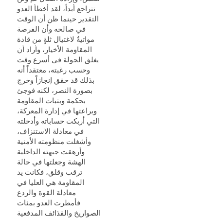
تتراجع أبداً، لقد أخطأ العدو
التقدير حينما ظن أن الوقت
في صالحه وأن الفرصة
مواتيةٌ لاغتيال ثلةٍ من قادة
المقاومة الأخيار، وأراد أن
يغلق الجولة في أسرع وقت
وحسب رغبته، معتقداً أنه
بذلك قد حقق إنجازاً وخرج
بصورة النصر، لكنه فوجئ
بحكمة وبثبات المقاومة
وبراعتها في إدارة المعركة،
التي أربكت حساباته وأدخلته
في معادلة الاستنزاف،
وأشغلت منظومته الأمنية
وأرهقت جبهته الداخلية
الهشة وجعلتها في حالة
ترقب وقلق، فكانت يد
المقاومة هي العليا في
معادلة القوة والردع
فأمطرت العدو بمئات
الصواريخ والقذائف المدفعية