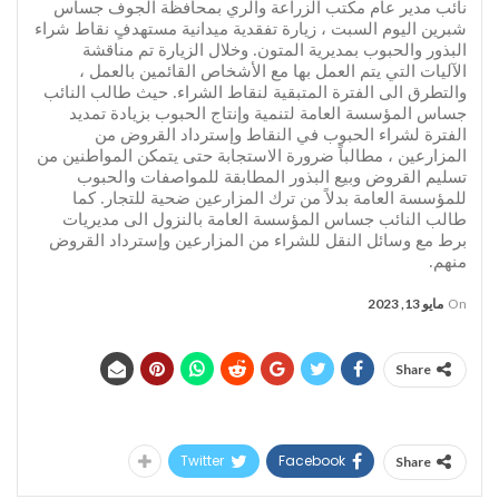
نائب مدير عام مكتب الزراعة والري بمحافظة الجوف جساس
شبرين اليوم السبت ، زيارة تفقدية ميدانية مستهدفٍ نقاط شراء
البذور والحبوب بمديرية المتون. وخلال الزيارة تم مناقشة
الآليات التي يتم العمل بها مع الأشخاص القائمين بالعمل ،
والتطرق الى الفترة المتبقية لنقاط الشراء. حيث طالب النائب
جساس المؤسسة العامة لتنمية وإنتاج الحبوب بزيادة تمديد
الفترة لشراء الحبوب في النقاط وإسترداد القروض من
المزارعين ، مطالباً ضرورة الاستجابة حتى يتمكن المواطنين من
تسليم القروض وبيع البذور المطابقة للمواصفات والحبوب
للمؤسسة العامة بدلاً من ترك المزارعين ضحية للتجار. كما
طالب النائب جساس المؤسسة العامة بالنزول الى مديريات
برط مع وسائل النقل للشراء من المزارعين وإسترداد القروض
منهم.
On
مايو 13, 2023
Share
Twitter
Facebook
Share