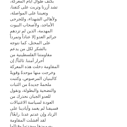
بكتف طوال أيام المعركة،
تشد أزرنا وتربت على كتفنا،
وتعيننا على المواصلة،
ولأهالي الشهداء، وللجرحى
الأماجد، ولأصحاب البيوت
المهدمة، الذين لم تزدهم
جرائم العدو إلا عناداً وتمرداً
على المحتل، كما نتوجه
بالشكر لكل من يدعم
مقاومتنا الفلسطينية من
أحرار أمتنا. ثالثاً/ إن
المقاومة دخلت هذه المعركة
وخرجت منها موحدةً وقويةً
كالبنيان المرصوص، وكتبت
ملحمةً جديدةً من الثبات
والتضحية والبطولة، ونقول
للعدو الجبان نحذرك من
العودة لسياسة الاغتيالات
فسيفنا لم يغمد وأيادينا على
الزناد وإن عدتم عدنا. رابعًا/
لقد أفشلت المقاومة
بصمودها ووحدتها وقتالها