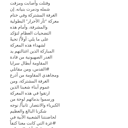
وقتلت وأصابت ومزقت
شمله ودمرت بنيانه. إن
الغرفة المشتركة وفي ختام
معركة “ثأر الأحرار” البطولية
والمشرفة، وأمام هذه
التضحيات العظام لتؤكد
على ما يلي: أولاً/ تحيةً
لشهداء هذه المعركة
المباركة الذين اغتالتهم يد
الغدر الصهيونية من قادة
المقاومة أبطال سرايا
#القدس، ومن مقاتلي
ومجاهدي المقاومة من أذرع
الغرفة المشتركة، ومن
عموم أبناء شعبنا الذين
ارتقوا في هذه المعركة
ورسموا بدمائهم لوحة من
الكبرياء والانتصار. ثانياً/ نوجه
شكرنا البالغ والعظيم
لحاضنتنا الشعبية الأبية في
#غزة التي كانت معنا كتفاً