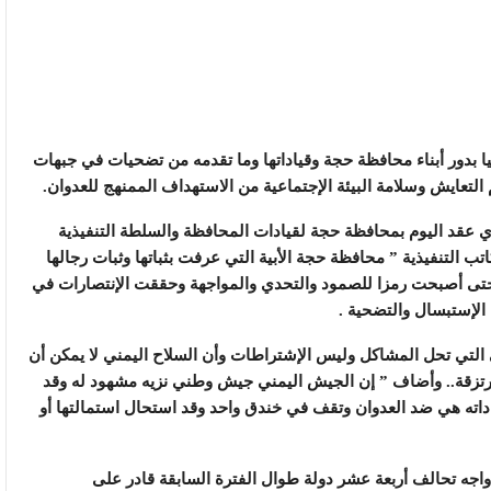
يا بدور أبناء محافظة حجة وقياداتها وما تقدمه من تضحيات في جبهات
لتعايش وسلامة البيئة الإجتماعية من الاستهداف الممنهج للعدوان.
لذي عقد اليوم بمحافظة حجة لقيادات المحافظة والسلطة التنفيذية
ب التنفيذية ” محافظة حجة الأبية التي عرفت بثباتها وثبات رجالها
 حتى أصبحت رمزا للصمود والتحدي والمواجهة وحققت الإنتصارات في
لإستبسال والتضحية .
هي التي تحل المشاكل وليس الإشتراطات وأن السلاح اليمني لا يمكن أن
المرتزقة.. وأضاف ” إن الجيش اليمني جيش وطني نزيه مشهود له وقد
8 بالمائة من قوامه وقياداته هي ضد العدوان وتقف في خندق واحد وقد استحال استمالتها أو
واجه تحالف أربعة عشر دولة طوال الفترة السابقة قادر على