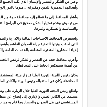
وعبر عن الشكر والتقدير والإمتنان الذي يكنه الجميع 
وأهدافهم التدميرية لليمن ومقدراته .. منوها بالدور ا
وأشار المحافظ إلى ما تتطلع إليه محافظة حجة من الم
من تهميش وعدم تمثيلها بشكل صحيح في البرامج التنمو
والسياسية والعسكرية وغيرها.
واستعرض المحافظ الإحتياجات المالية والإدارية والتنمو
التي لحقت ببنيتها التحتية جراء العدوان الغاشم وأهمي
إحياء المشاريع المتعثرة المتعلقة بالخدمات العامة وال
وأعرب محافظ حجة عن التقدير والشكر لرئيس اللجنة الث
من أهمية ستنعكس إيجابيا على المحافظة.
وكان رئيس اللجنة الثورية العليا قد زار هيئة المس
المحافظة وكان في استقباله رئيس الهيئة والكادر الطب
واطلع رئيس اللجنة الثورية العليا خلال الزيارة على 
مستمعا من الكادر الطبي والإداري إلى إيضاح عن متط
المستشفى في ظل العدوان والحصار وما قام به من دور