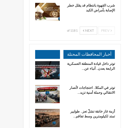
شرب القهوة بانتظام قد يقلل خطر
الإصابة بأمراض الكبد
NEXT
PREV
1 of 118
أخبار المحافظات المحتلة
توتر داخل قيادة المنطقة العسكرية
الرابعة بعدن.. أنباء عن…
توتر في المكلا.. احتجاجات لأنصار
الانتقالي وحملة أمنية تزيد…
أزمة غاز خانقة تشلّ تعز.. طوابير
تمتد لكيلومترين وسط تفاقم…