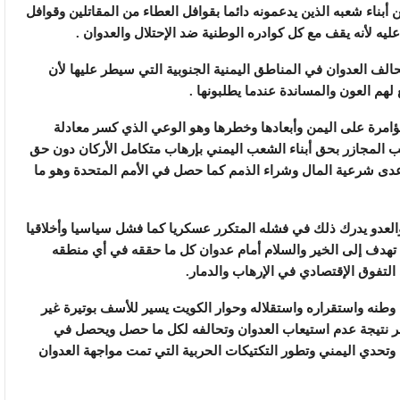
أبناء شعبه الذين يدعمونه دائما بقوافل العطاء من المقاتلين وقوافل
يه لأنه يقف مع كل كوادره الوطنية ضد الإحتلال والعدوان .
لف العدوان في المناطق اليمنية الجنوبية التي سيطر عليها لأن
م العون والمساندة عندما يطلبونها .
ؤامرة على اليمن وأبعادها وخطرها وهو الوعي الذي كسر معادلة
تكب المجازر بحق أبناء الشعب اليمني بإرهاب متكامل الأركان دون حق
عدى شرعية المال وشراء الذمم كما حصل في الأمم المتحدة وهو ما
 والعدو يدرك ذلك في فشله المتكرر عسكريا كما فشل سياسيا وأخلاقيا
هدف إلى الخير والسلام أمام عدوان كل ما حققه في أي منطقه
التفوق الإقتصادي في الإرهاب والدمار.
وطنه واستقراره واستقلاله وحوار الكويت يسير للأسف بوتيرة غير
 نتيجة عدم استيعاب العدوان وتحالفه لكل ما حصل ويحصل في
وتحدي اليمني وتطور التكتيكات الحربية التي تمت مواجهة العدوان