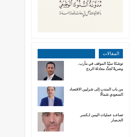
المقالات
توشكا سيّدُ الموقف في مأرب..
وضربةٌ تُجدِّد معادلةَ الردع
من باب المندب إلى شرايين الاقتصاد
السعودي شمالًا
تصاعـد عمليات اليمن لـكسر
الحـصار