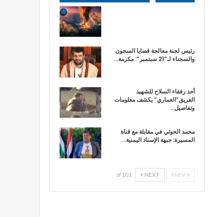
رئيس لجنة معالجة قضايا السجون
والسجناء لـ”21 سبتمبر”: مكرمة…
أحد رفقاء السلاح للشهيد
الفريق”الغماري” يكشف معلومات
وتفاصيل…
محمد الحوثي في مقابلة مع قناة
المسيرة: جبهة الإسناد اليمنية…
NEXT
PREV
1 of 10