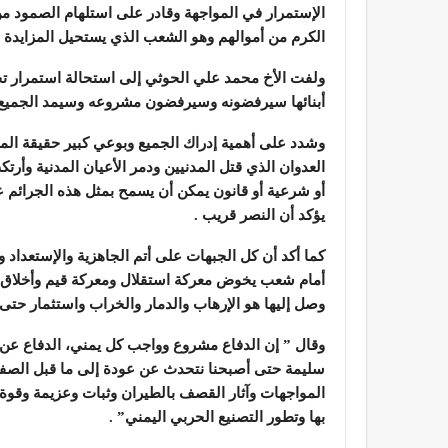
الإستمرار في المواجهة وقادر على استلهام الصمود من 
الكرم من أموالهم وهو الشعب الذي يستحيل المزايدة عل
ولفت الأخ محمد علي الحوثي إلى استحالة استمرار تحا
أبنائها سيرفضونه وسيرفضون مشروعه وسيمد الجميع له
وشدد على أهمية إدراك الجميع وبوعي كبير حقيقة الم
العدوان الذي قتل المدنيين ودمر الأعيان المدنية وأر
أو شرعية أو قانون يمكن أن يسمح بمثل هذه الجرائم 
يؤكد أن النصر قريب .
كما أكد أن كل الجبهات على أتم الجاهزية والإستعداد
أمام شعب يخوض معركة استقلال ومعركة قيم وأخلاق ت
وصل إليها هو الإرهاب والدمار والخراب واستثمار حتى 
وقال ” إن الدفاع مشروع وواجب كل يمني، الدفاع عن 
سليمة حتى أصبحنا نتحدث عن عودة إلى ما قبل الصفر
المواجهات وآثار القصف بالطيران وثبات وعزيمة وقوة 
بها وتطور التصنيع الحربي اليمني” .