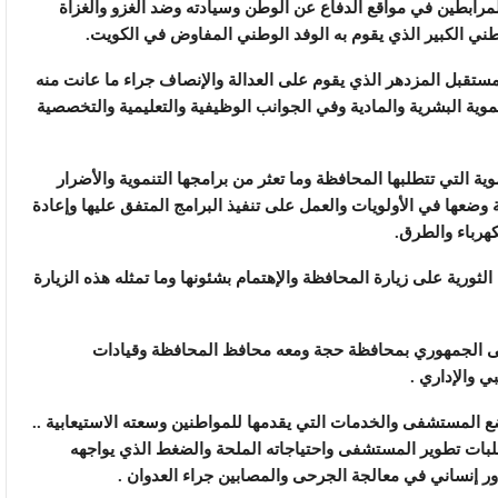
للمرابطين في مواقع الدفاع عن الوطن وسيادته وضد الغزو والغزاة
لوطني الكبير الذي يقوم به الوفد الوطني المفاوض في الكويت.
ستقبل المزدهر الذي يقوم على العدالة والإنصاف جراء ما عانت منه
ية البشرية والمادية وفي الجوانب الوظيفية والتعليمية والتخصصية
ية التي تتطلبها المحافظة وما تعثر من برامجها التنموية والأضرار
ة وضعها في الأولويات والعمل على تنفيذ البرامج المتفق عليها وإعادة
كهرباء والطرق.
ورية على زيارة المحافظة والإهتمام بشئونها وما تمثله هذه الزيارة
تشفى الجمهوري بمحافظة حجة ومعه محافظ المحافظة وقيادات
ي والإداري .
وضع المستشفى والخدمات التي يقدمها للمواطنين وسعته الاستيعابية ..
لبات تطوير المستشفى واحتياجاته الملحة والضغط الذي يواجهه
 إنساني في معالجة الجرحى والمصابين جراء العدوان .