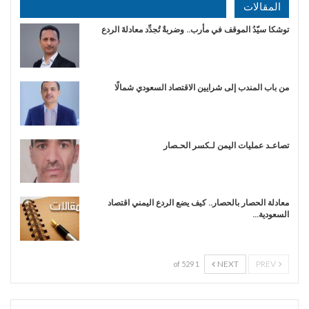
المقالات
توشكا سيّدُ الموقف في مأرب.. وضربةٌ تُجدِّد معادلةَ الردع
من باب المندب إلى شرايين الاقتصاد السعودي شمالًا
تصاعـد عمليات اليمن لـكسر الحـصار
معادلة الحصار بالحصار.. كيف يضع الردع اليمني اقتصاد
السعودية…
NEXT
PREV
1 of 529