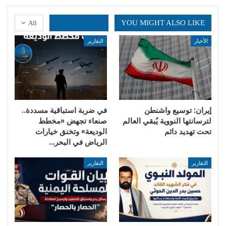
YOU MIGHT ALSO LIKE
All
الأخبار
التقارير
إيران: توسيع واشنطن
في ضربة استباقية مسددة..
لترسانتها النووية يُبقي العالم
صنعاء تجهض «مخطط
تحت تهديد دائم
الوديعة» وتخنق خيارات
الرياض في البحر…
التقارير
التقارير