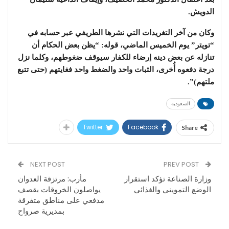
الدويش.
وكان من آخر التغريدات التي نشرها الطريفي عبر حسابه في
“تويتر” يوم الخميس الماضي، قوله: “يظن بعض الحكام أن
تنازله عن بعض دينه إرضاء للكفار سيوقف ضغوطهم، وكلما نزل
درجة دفعوه أُخرى، الثبات واحد والضغط واحد فغايتهم (حتى تتبع
ملتهم)”.
السعودية
Twitter
Facebook
Share
NEXT POST
PREV POST
وزارة الصناعة تؤكد استقرار
مأرب: مرتزقة العدوان
الوضع التمويني والغذائي
يواصلون الخروقات بقصف
مدفعي على مناطق متفرقة
بمديرية صرواح