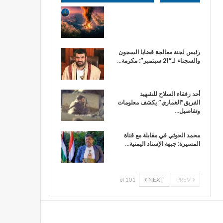
رئيس لجنة معالجة قضايا السجون
والسجناء لـ”21 سبتمبر”: مكرمة…
أحد رفقاء السلاح للشهيد
الفريق”الغماري” يكشف معلومات
وتفاصيل…
محمد الحوثي في مقابلة مع قناة
المسيرة: جبهة الإسناد اليمنية…
NEXT
PREV
1 of 10