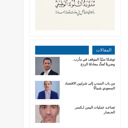
المقالات
توشكا سيّدُ الموقف في مأرب..
وضربةٌ تُجدِّد معادلةَ الردع
من باب المندب إلى شرايين الاقتصاد
السعودي شمالًا
تصاعـد عمليات اليمن لـكسر
الحـصار