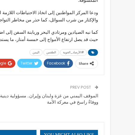
المكشوفة.
ودعا المركز المواطنين إلى اتخاذ الاحتياطات اللاز
والإكثار من شرب السوائل، كما حذر من مخاطر التواجد
كما نبه الصيادين ومرتادي البحر وربابنة السفن إلى 
حيث قد يصل ارتفاع الأمواج إلى خمسة أمتار، ما يستدعي
#الأرصاد_الجوية
الطقس
اليمن
gle+
Twitter
Facebook
Share
PREV POST
الموقف اليمني من غزة ولبنان وإيران.. مسؤولية دينية
ووفاءٌ راسخ في معركة الأمة
YOU MIGHT ALSO LIKE