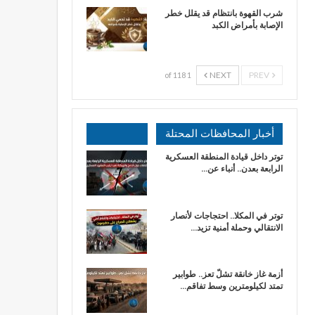
شرب القهوة بانتظام قد يقلل خطر
الإصابة بأمراض الكبد
NEXT
PREV
1 of 118
أخبار المحافظات المحتلة
توتر داخل قيادة المنطقة العسكرية
الرابعة بعدن.. أنباء عن…
توتر في المكلا.. احتجاجات لأنصار
الانتقالي وحملة أمنية تزيد…
أزمة غاز خانقة تشلّ تعز.. طوابير
تمتد لكيلومترين وسط تفاقم…