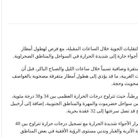
 التقلبات الجوية خلال الساعات المقبلة، مع فرص لهطول أمطار
أجواء حارة إلى شديدة الحرارة في السواحل والمناطق الصحراوية.
قرة وصافية نسبياً خلال ساعات الليل والصباح الباكر، قبل أن
ات الغربية، ما قد يؤدي إلى هطول أمطار متفرقة مصحوبة بالعواصف
محويت وحجة.
وأشار إلى أن المناطق الساحلية ستشهد طقساً حاراً ورطباً، حيث تتراوح درجات الحرارة العظمى بين 34 و38 درجة مئوية،
من سواحل حضرموت والمهرة والمناطق الجنوبية، إضافة إلى أرخبيل
عتها إلى 32 عقدة بحرية.
وفي المناطق الصحراوية والهضبية، توقع المركز استمرار الأجواء شديدة الحرارة مع تسجيل درجات حرارة تتراوح بين 40
ة الأتربة والغبار وتدني مستوى الرؤية الأفقية في بعض المناطق