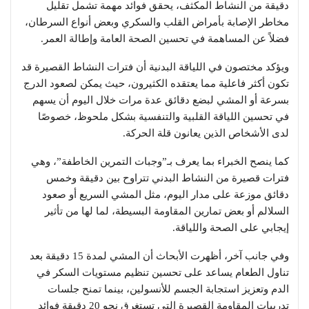
دقيقة من النشاط المكثف، يحقق فوائد مهمة تشمل تقليل
مخاطر الإصابة بأمراض القلب والسكري وبعض أنواع السرطان،
فضلاً عن المساهمة في تحسين الصحة العامة وإطالة العمر.
ويؤكد مختصون في اللياقة البدنية أن فترات النشاط القصيرة قد
تكون أكثر فاعلية مما يعتقده الكثيرون، حيث يمكن لصعود الدرج
بسرعة أو المشي لبضع دقائق عدة مرات خلال اليوم أن يسهم
في تحسين اللياقة القلبية والتنفسية بشكل ملحوظ، خصوصًا
لدى الأشخاص الذين يعانون قلة الحركة.
كما ينصح الخبراء بما يعرف بـ”وجبات التمرين الخاطفة”، وهي
فترات قصيرة من النشاط البدني تتراوح بين دقيقة وخمس
دقائق موزعة على مدار اليوم، مثل المشي السريع أو صعود
السلالم أو بعض تمارين المقاومة البسيطة، لما لها من تأثير
إيجابي على الصحة واللياقة.
وفي جانب آخر، أظهرت الأبحاث أن المشي لمدة 15 دقيقة بعد
تناول الطعام يساعد على تحسين تنظيم مستويات السكر في
الدم وتعزيز استجابة الجسم للأنسولين، بينما تمنح جلسات
تدريبات المقاومة القصيرة التي تستغرق نحو 20 دقيقة فوائد