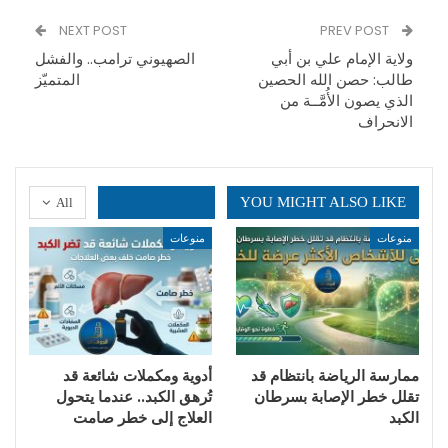
NEXT POST
PREV POST
ولاية الإمام علي بن أبي
الصهيوني ترامب.. والفشل
طالب: حصن الله الحصين
المتميّز
الذي يصون الأُمَّــة من
الانحراف
YOU MIGHT ALSO LIKE
All
منوعات
منوعات
ممارسة الرياضة بانتظام قد
أدوية ومكملات شائعة قد
تقلل خطر الإصابة بسرطان
تُرهق الكبد.. عندما يتحول
الكبد
العلاج إلى خطر صامت