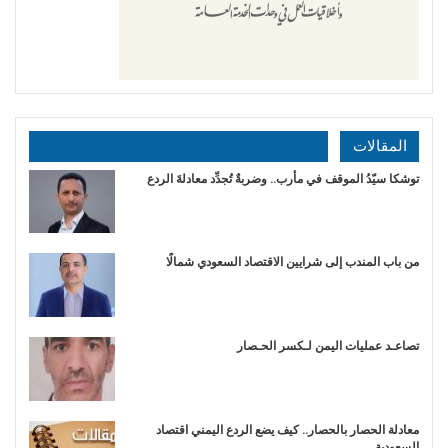
المقالات
توشكا سيّدُ الموقف في مأرب.. وضربةٌ تُجدِّد معادلةَ الردع
من باب المندب إلى شرايين الاقتصاد السعودي شمالًا
تصاعـد عمليات اليمن لـكسر الحـصار
معادلة الحصار بالحصار.. كيف يضع الردع اليمني اقتصاد
السعودية…