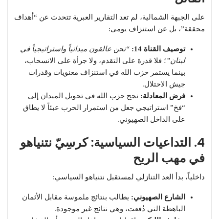
​على الجبهة الشمالية، لم تعد التقارير العبرية تتحدث عن “أهداف
محققة”، بل عن استنزاف يومي:
توصيف القناة 14:
“نحن عالقون ميدانياً واستراتيجياً في
لبنان”
؛ فلا قدرة على التقدم، ولا جرأة على الانسحاب،
بينما يستمر حزب الله في استنزاف معنويات وقدرات
جيش الاحتلال.
فرض المعادلة:
نجح حزب الله في تحويل الميدان إلى
“فخ” استراتيجي جعل من استمرار الحرب عبئاً لا يطاق
على الداخل الصهيوني.
4. التداعيات السياسية: كرسِيّ نتنياهو
في مهب الريح
​داخلياً، بدأ العد التنازلي لمستقبل نتنياهو السياسي:
الشارع الصهيوني:
يطالب بنتائج ملموسة مقابل الأثمان
الباهظة التي دُفعت، وهي نتائج غير موجودة.