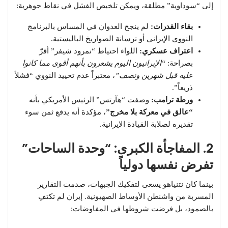
إلى “سوداوية” مطلقة، ويمكن تلخيص الفشل في نقاط جوهرية:
بقاء القدرات:
لم ينجح العدوان في المساس بالبرنامج
النووي الإيراني أو ترسانة الصواريخ الباليستية.
اعتراف عسكري:
اللواء احتياط “نمرود شيفر” أقرّ
بصراحة:
“الإيرانيون اليوم يشعرون بأنهم أقوى مما كانوا
عليه قبل شهرين ونصف”
، معتبراً عدم تحييد النووي “فشلاً
ذريعاً”.
ورطة ترامب:
وصفت “هآرتس” الرئيس الأمريكي بأنه
“عالق في معركة بلا مخرج”
، مؤكدة أنه يدفع ثمن سوء
تقديره لصلابة القيادة الإيرانية.
2. المفاجأة الكبرى: “وحدة الساحات”
تفرض نفسها دولياً
​بينما كان نتنياهو يسعى لتفكيك الجبهات، صدمت التقارير
المسربة من واشنطن الأوساط الصهيونية. إيران لم تكتفِ
بالصمود، بل فرضت شروطها في المفاوضات: