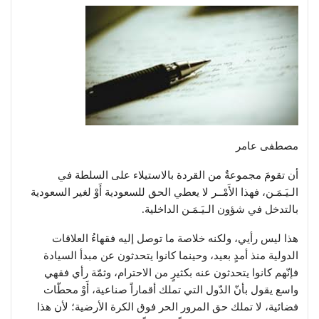
مصطفى عامر
أن تقومَ مجموعةٌ من القردة بالاستيلاء على السلطة في
الـيَـمَـن، فهذا الأَمْــر لا يعطي الحق للسعودية أَوْ لغير السعودية
بالتدخل في شؤون الـيَـمَـن الداخلية.
هذا ليس رأيي، ولكنه خلاصة ما توصل إليه فقهاءُ العلاقات
الدولية منذ أمدٍ بعيد، وحينما كانوا يتحدثون عن مبدأ السيادة
فإنّهم كانوا يتحدثون عنه بكثيرٍ من الاحترام، وثمّة رأي فقهي
واسع يقول بأنّ الدّول التي تملك أقماراً صناعية، أَوْ محطّات
فضائية، لا تملك حق المرور الحر فوق الكرة الأرضية؛ لأن هذا