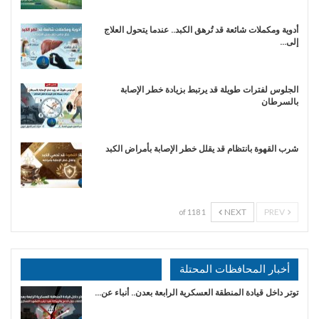
أدوية ومكملات شائعة قد تُرهق الكبد.. عندما يتحول العلاج
إلى…
الجلوس لفترات طويلة قد يرتبط بزيادة خطر الإصابة
بالسرطان
شرب القهوة بانتظام قد يقلل خطر الإصابة بأمراض الكبد
NEXT
PREV
1 of 118
أخبار المحافظات المحتلة
توتر داخل قيادة المنطقة العسكرية الرابعة بعدن.. أنباء عن…