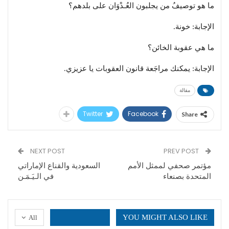
ما هو توصيفُ من يجلبون العُـدْوَان على بلدهم؟
الإجابة: خونة.
ما هي عقوبة الخائن؟
الإجابة: يمكنك مراجَعة قانون العقوبات يا عزيزي.
مقالة
Twitter
Facebook
Share
NEXT POST
PREV POST
مؤتمر صحفي لممثل الأمم
السعودية والقناع الإماراتي
المتحدة بصنعاء
في الـيَـمَـن
YOU MIGHT ALSO LIKE
All