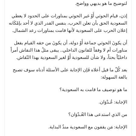
لتوضيح ما هو بديهي وواضح.
إذن، قيام الحوثي أَوْ غير الحوثي بمناورات على الحدود لا يعطي
السعودية الحق بأن تعلن الحرب، بنفس القدر الذي لا أحد بإمْكَانه
إعلان الحرب على السعودية لأنها قامت بمناورات رعد الشمال.
أن يكونَ الحوثي جماعة أَوْ دولة، أن يكونَ من حقه القيام بفعل
مناورات أم لا وفقاً للقانون الداخلي.. يبقى مثلُ هذا النقاش أمراً
داخليّاً بحتاً، ولا شأن للسعودية أَوْ لغير السعودية بهذا النّقاش.
بعد كُلّ ما قيل أعلاه فَإن الإجابة على الأسئلة أدناه سوف تصبح
بالغة السهولة:
ما هو توصيف ما قامت به السعودية؟
الإجابة: عُـدْوَان.
من الذي استدعى هذا العُـدْوَان؟
الإجابة: مَن يقفون مع السعودية منذُ البداية.