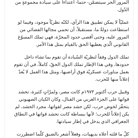
المرور الحر سيتضمّن- حتماً- اعتداءاً على سيادة مجموعةٍ من
الدّول.
عمليّاً لا يمكن تطبيق هذا الرأي، لكنّه نظريّاً موجود، وفيما لو
استطاعت دولةٌ ما، مستقبلاً، أن تحمي مجالها الفضائي من
المرور عليه، وحتى أقصى حدود المجرّة، فهي تملك المسوّغ
القانوني الّذي يعطيها الحق بالقيام بمثل هذا الأمر.
تملك الدول وفقاً لنظريّة السّيادة أن تقوم بما تشاء داخل
حدودها، وفي هذا الإطار تملك الدول الحقّ، كاملاً، في أن تقوم
بعمل مناورات عسكريّة فوق أراضيها، ومثل هذا العمل لا يُعدّ
إعلاناً منها للحرب.
وقبيل حرب أكتوبر ١٩٧٣م كانت مصر، ولمرّاتٍ كثيرة، تحشد
قواتها على الجزء الغربي من القنال، وكان الكيان الصهيوني
يتحفّز لخوض حرب، لكن حشد مصر لقواتها، مجرد الحشد، لم
يكن إعلاناً للحرب؛ لأنها ببساطة كانت تحشد قواتها في النطاق
الجغرافي الذي يدخل في إطار سيادتها.
كلّ ما قلته أعلاه بديهيات، وفعلاً أشعر بالضيق كلّما اضطررت