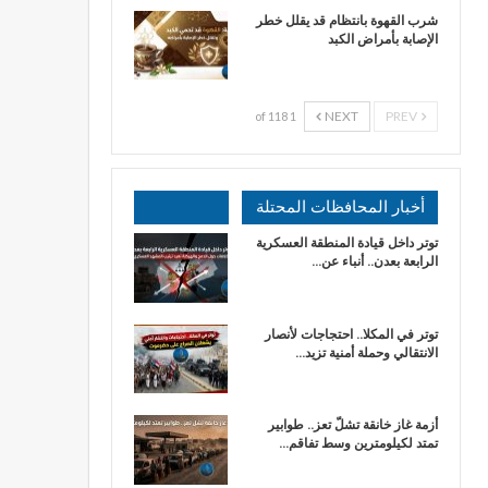
شرب القهوة بانتظام قد يقلل خطر
الإصابة بأمراض الكبد
NEXT
PREV
1 of 118
أخبار المحافظات المحتلة
توتر داخل قيادة المنطقة العسكرية
الرابعة بعدن.. أنباء عن…
توتر في المكلا.. احتجاجات لأنصار
الانتقالي وحملة أمنية تزيد…
أزمة غاز خانقة تشلّ تعز.. طوابير
تمتد لكيلومترين وسط تفاقم…