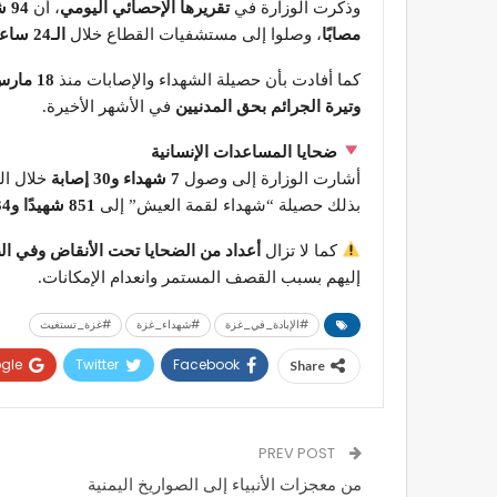
وذكرت الوزارة في
تقريرها الإحصائي اليومي
، أن
94 شهيدًا
مصابًا
، وصلوا إلى مستشفيات القطاع خلال
الـ24 ساعة الماضية
كما أفادت بأن حصيلة الشهداء والإصابات منذ
18 مارس 2025
وتيرة الجرائم بحق المدنيين
في الأشهر الأخيرة.
ضحايا المساعدات الإنسانية
أشارت الوزارة إلى وصول
7 شهداء و30 إصابة
بذلك حصيلة “شهداء لقمة العيش” إلى
851 شهيدًا و5,634 إصابة
كما لا تزال
أعداد من الضحايا تحت الأنقاض وفي ا
إليهم بسبب القصف المستمر وانعدام الإمكانات.
#الإبادة_في_غزة
#شهداء_غزة
#غزة_تستغيث
gle+
Twitter
Facebook
Share
PREV POST
من معجزات الأنبياء إلى الصواريخ اليمنية