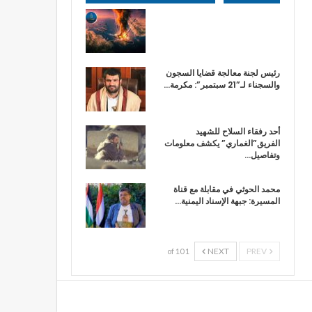
رئيس لجنة معالجة قضايا السجون
والسجناء لـ”21 سبتمبر”: مكرمة…
أحد رفقاء السلاح للشهيد
الفريق”الغماري” يكشف معلومات
وتفاصيل…
محمد الحوثي في مقابلة مع قناة
المسيرة: جبهة الإسناد اليمنية…
NEXT
PREV
1 of 10