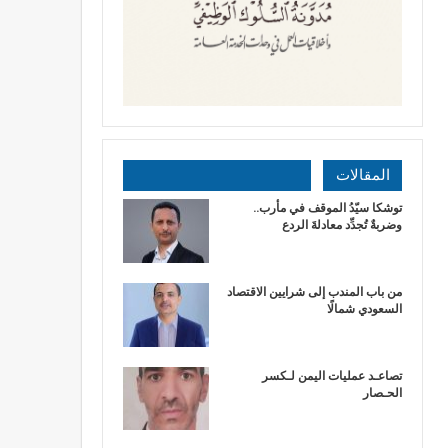
المقالات
توشكا سيّدُ الموقف في مأرب..
وضربةٌ تُجدِّد معادلةَ الردع
من باب المندب إلى شرايين الاقتصاد
السعودي شمالًا
تصاعـد عمليات اليمن لـكسر
الحـصار