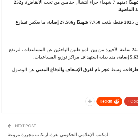
(منهم 7 شهداء جراء انتشال جثامين من تحت الأنقاض)، و
252
.
فقط، بلغت
7,750 شهيدًا
و
27,566 إصابة
، ما يعكس
تسارع
خلال الـ24 ساعة الأخيرة من بين المواطنين الباحثين عن المساعدات، لترتفع
، منذ بداية استهداف مراكز توزيع المساعدات.
لطرقات
، وسط
عجز تام لفرق الإسعاف والدفاع المدني
عن الوصول
ReddIt
Goo
NEXT POST
المكتب الإعلامي الحكومي بغزة: ارتكاب مجزرة مروعة