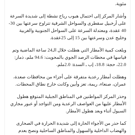
مئوية.
وأشار المركز إلى احتمال هبوب رياح نشطة إلى شديدة السرعة
على أرخبيل سقطرى والسواحل الشرقية تتراوح سرعتها بين 30-
40 عقدة، ومعتدلة السرعة على السواحل الجنوبية والغربية
وخليج عدن وسرعتها بين 15 إلى 25عقدة.
وبلغت كمية الأمطار التي هطلت خلال الـ24 ساعة الماضية وتم
قياسها في محطات الرصد الجوي بالمحويت: 94.6 ملم، ذمار:
22.0، حجة: 18.8، إب ـ السدة: 2.0ملم.
وهطلت أمطار رعدية متفرقة على أجزاء من محافظات صعدة،
عمران، صنعاء، ريمة، تعز وأبين وكانت خارج نطاق المحطات.
وحذر المركز المواطنين في المناطق الجبلية المتوقع هطول
الأمطار عليها من العواصف الرعدية ومن التواجد أو عبور مجاري
السيول أثناء وبعد هطول الأمطار.
كما حذر من الأجواء الحارة إلى شديدة الحرارة في الصحارى
والهضاب الداخلية والسهول والمناطق الساحلية ونصح بعدم