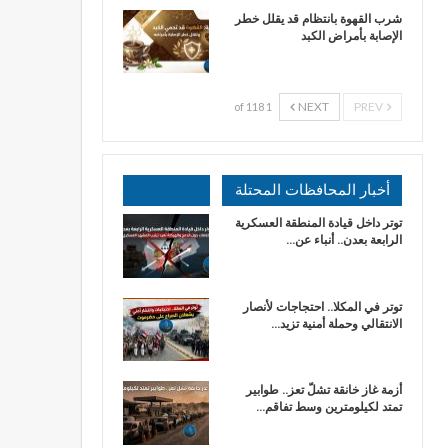
شرب القهوة بانتظام قد يقلل خطر
الإصابة بأمراض الكبد
NEXT
PREV
1 of 118
أخبار المحافظات المحتلة
توتر داخل قيادة المنطقة العسكرية
الرابعة بعدن.. أنباء عن…
توتر في المكلا.. احتجاجات لأنصار
الانتقالي وحملة أمنية تزيد…
أزمة غاز خانقة تشلّ تعز.. طوابير
تمتد لكيلومترين وسط تفاقم…