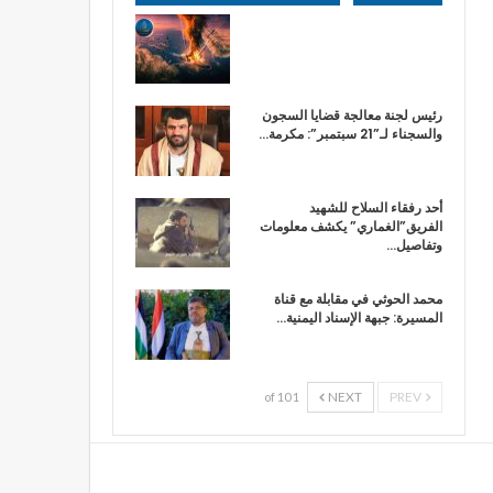
رئيس لجنة معالجة قضايا السجون
والسجناء لـ”21 سبتمبر”: مكرمة…
أحد رفقاء السلاح للشهيد
الفريق”الغماري” يكشف معلومات
وتفاصيل…
محمد الحوثي في مقابلة مع قناة
المسيرة: جبهة الإسناد اليمنية…
NEXT
PREV
1 of 10