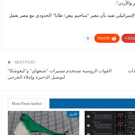
 والأردن”.
إسرائيلي تفيد بأن معبر “مناحيم بيغن/ طابا” الحدودي مع مصر يعمل
ReddIt
Goo
NEXT POST
دات
القوات الروسية تستخدم مسيرات “شنغهاي” و”ليغوشكا”
لتوصيل الذخيرة وإجلاء الجرحى
More From Author
الأخبار