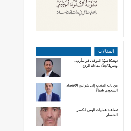
المقالات
توشكا سيّدُ الموقف في مأرب..
وضربةٌ تُجدِّد معادلةَ الردع
من باب المندب إلى شرايين الاقتصاد
السعودي شمالًا
تصاعـد عمليات اليمن لـكسر
الحـصار