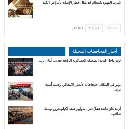
شرب القهوة بانتظام قد يقلل خطر الإصابة بأمراض الكبد
NEXT
PREV
1 of 118
أخبار المحافظات المحتلة
توتر داخل قيادة المنطقة العسكرية الرابعة بعدن.. أنباء عن…
توتر في المكلا.. احتجاجات لأنصار الانتقالي وحملة أمنية
تزيد…
أزمة غاز خانقة تشلّ تعز.. طوابير تمتد لكيلومترين وسط
تفاقم…