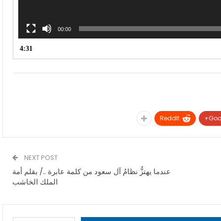
00:00
4:31
ReddIt
Goo
NEXT POST
عندما يهتزُّ نظامُ آل سعود من كلمة عابرة ../ بقلم أمة
الملك الخاشب