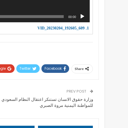
00:00
VID_20230204_192605_609
1.
gle+
Twitter
Facebook
Share
PREV POST
وزارة حقوق الانسان تستنكر اعتقال النظام السعودي
للمواطنة اليمنية مروة الصبري