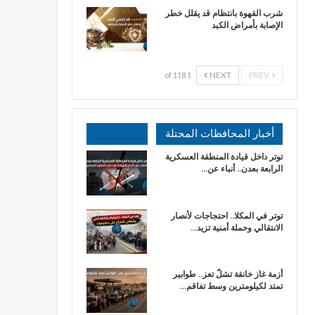
شرب القهوة بانتظام قد يقلل خطر
الإصابة بأمراض الكبد
NEXT
PREV
1 of 118
أخبار المحافظات المحتلة
توتر داخل قيادة المنطقة العسكرية
الرابعة بعدن.. أنباء عن…
توتر في المكلا.. احتجاجات لأنصار
الانتقالي وحملة أمنية تزيد…
أزمة غاز خانقة تشلّ تعز.. طوابير
تمتد لكيلومترين وسط تفاقم…