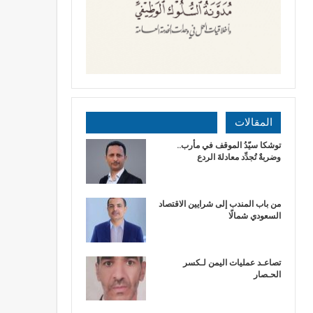
المقالات
توشكا سيّدُ الموقف في مأرب..
وضربةٌ تُجدِّد معادلةَ الردع
من باب المندب إلى شرايين الاقتصاد
السعودي شمالًا
تصاعـد عمليات اليمن لـكسر
الحـصار