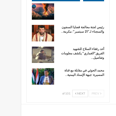
رئيس لجنة معالجة قضايا السجون
والسجناء لـ”21 سبتمبر”: مكرمة…
أحد رفقاء السلاح للشهيد
الفريق”الغماري” يكشف معلومات
وتفاصيل…
محمد الحوثي في مقابلة مع قناة
المسيرة: جبهة الإسناد اليمنية…
NEXT
PREV
1 of 10