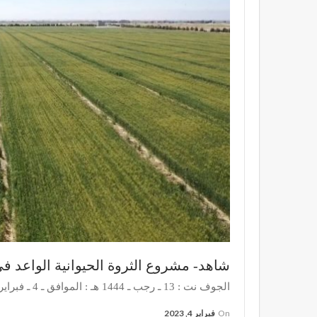
شاهد- مشروع الثروة الحيوانية الواعد 
الجوف نت : 13 ـ رجب ـ 1444 هـ : الموافق ـ 4 ـ فبراير ـ 2023م
On
فبراير 4, 2023