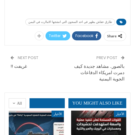
طارق عفاش يظهر في احد السجون التي انشئتها الاماارت في اليمن
Twitter
Facebook
Share
NEXT POST
PREV POST
بالصور.. مشاهد جديدة كيف
غريفت !!
دمرت امريكاء الدفاعات
الجوية اليمنية
YOU MIGHT ALSO LIKE
All
الأخبار
الأخبار