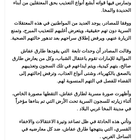
وتمارس فيها قواته أبشع أنواع التعذيب بحق المعتقلين من أبناء
الحديدة والمخا.
ووفقا للمصادر، يوجد العديد من المواطنين في هذه المعتقلات
السرية دون تهم حقيقية، ويتعرض أغلبهم للتعذيب المبرح، وتمنع
الزيارة عنهم، ويرفض إطلاق سراحهم بعد تدهور حالتهم الصحية.
وقالت المصادر أن وحدات تابعة التي يقودها طارق عفاش
الموالية للإمارات تقوم باعتقال الشباب، وكل من يعارض طارق
صالح، بتهم كيدية، ويتم ايداعهم في تلك السجون وتعذيبهم
بالصعق بالكهرباء، وشتى أنواع العذاب، وترفض إحالتهم إلى
القضاء للفصل في التهم المنسوبة لهم.
وأظهرت صورة مسربة لطارق عفاش، التقطها مصورة الخاص،
أثناء زيارته للسجون السرية تحت الأرض التي تم بناءها مؤخراً
في مدينة المخا غربي البلاد .
وتأتي هذه الحادثة في ظل تصاعد وتيرة الاعتقالات والاخفاء
القسري، التي ينتهجها طارق عفاش، ضد كل معارضيه في
الساحل الغربي .