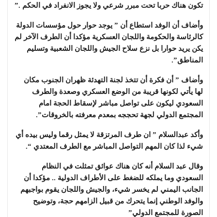
تكون هناك حربا تحت مبرر شرعي ولا يجوز الانفراد في الحكم .”
وأضاف أن الوفد استطاع أن ” يوجد حوار حول مؤسسات الدولة
كالرئاسة والحكومة واللجان العسكرية مؤكدا أن الطرف الآخر لم
يكن يريد حوارا بل نزع سلاح الجيش واللجان الشعبية وتسليم
المناطق”.
وأضاف ” أن فكرة أن تتخذ لجنة التهدئة ظهران الجنوب مكان
لها يأتي لكونها قريبة من الوضع العسكري وصعدة والطرف
السعودي ليكون على تواصل مباشر لإسقاط الحجة امام
المجتمع الدولي لجهة تحججه بمعدم معرفته بالخروقات”.
وأكد عبدالسلام ” ان طرف المرتزقة لا يمثل رقما وليس بيده أي
شيء لذا كان المهم التواصل المباشر مع الطرف المعتدي “.
وقال عبد السلام أنه كان هناك عوائق تمثلت في النظام
السعودي وما يملكه للضغط على الأطراف الدولية .. مؤكدا أن
الجانب اليمني لم يخسر شيء، والجيش واللجان يقوم بواجبهم
والوفد الوطني إنما يتحرك من قبيل الزامهم حجة، وتوضيح
الصورة للمجتمع الدولي”