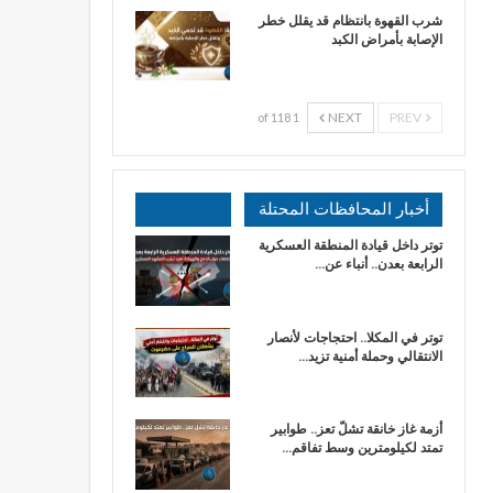
شرب القهوة بانتظام قد يقلل خطر
الإصابة بأمراض الكبد
NEXT
PREV
1 of 118
أخبار المحافظات المحتلة
توتر داخل قيادة المنطقة العسكرية
الرابعة بعدن.. أنباء عن…
توتر في المكلا.. احتجاجات لأنصار
الانتقالي وحملة أمنية تزيد…
أزمة غاز خانقة تشلّ تعز.. طوابير
تمتد لكيلومترين وسط تفاقم…