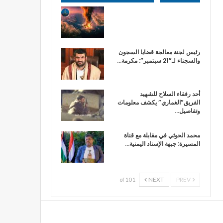
رئيس لجنة معالجة قضايا السجون
والسجناء لـ”21 سبتمبر”: مكرمة…
أحد رفقاء السلاح للشهيد
الفريق”الغماري” يكشف معلومات
وتفاصيل…
محمد الحوثي في مقابلة مع قناة
المسيرة: جبهة الإسناد اليمنية…
NEXT
PREV
1 of 10