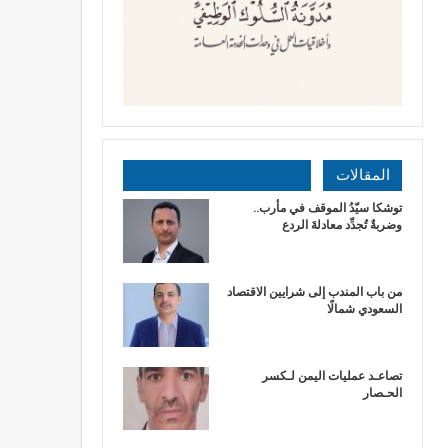
المقالات
توشكا سيّدُ الموقف في مأرب..
وضربةٌ تُجدِّد معادلةَ الردع
من باب المندب إلى شرايين الاقتصاد
السعودي شمالًا
تصاعـد عمليات اليمن لـكسر
الحـصار