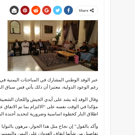
Share
عبر الوفد الوطني المشارك في المباحثات اليمنية ف
رغم الوعود الدولية، معتبرا أن ذلك يأتي فس سياق ال
وقال الوفد إنه يشد على أيدي الجيش واللجان الشعبية 
مؤكدا في الوقت نفسه على “الالتزام بما تم الاتفاق ع
اطلاق النار كخطوة اساسية وضرورية لتحديد أجندة ال
وأكد بالقول” إن نجاح مثل هذا الحوار، مرهون بالنواي
تفاصيل من شأنها إيقاف العدوان على اليمن واليمنيين”