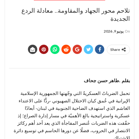
تلاحم محور الجهاد والمقاومة.. معادلة الردع
الجديدة
On
يونيو 9, 2026
Share
بقلم .طاهر حسن جحاف
تحمل الضرباتُ العسكريةُ التي وجّهتها الجمهورية الإسلامية
الإيرانية في عُمق كيان الاحتلال الصهيوني -ردًّا على الاعتداء
الغاشم الذي استهدف الضاحية الجنوبية في لبنان- أبعادًا
عسكرية واستراتيجية بالغ الأهميّة في مسار إدارة الصراع؛ إذ
حقّقت هذه الضربات عُنصر المفاجأة الذي يعد أحد أهم ركائز
الانتصار في الحروب، فضلًا عن دورها الحاسم في توسيع دائرة
الاشتباك.