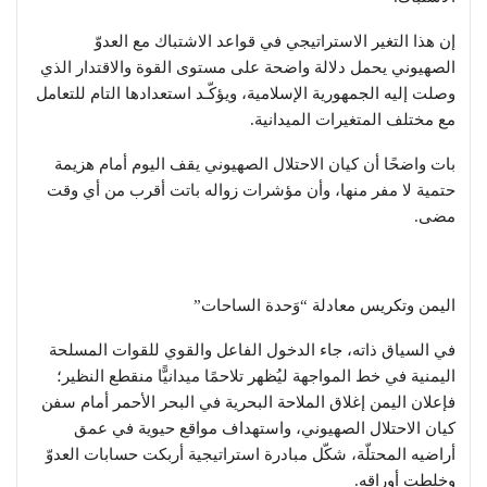
​إن هذا التغير الاستراتيجي في قواعد الاشتباك مع العدوّ
الصهيوني يحمل دلالة واضحة على مستوى القوة والاقتدار الذي
وصلت إليه الجمهورية الإسلامية، ويؤكّـد استعدادها التام للتعامل
مع مختلف المتغيرات الميدانية.
بات واضحًا أن كيان الاحتلال الصهيوني يقف اليوم أمام هزيمة
حتمية لا مفر منها، وأن مؤشرات زواله باتت أقرب من أي وقت
مضى.
​اليمن وتكريس معادلة “وَحدة الساحات”
​في السياق ذاته، جاء الدخول الفاعل والقوي للقوات المسلحة
اليمنية في خط المواجهة ليُظهر تلاحمًا ميدانيًّا منقطع النظير؛
فإعلان اليمن إغلاق الملاحة البحرية في البحر الأحمر أمام سفن
كيان الاحتلال الصهيوني، واستهداف مواقع حيوية في عمق
أراضيه المحتلّة، شكّل مبادرة استراتيجية أربكت حسابات العدوّ
وخلطت أوراقه.