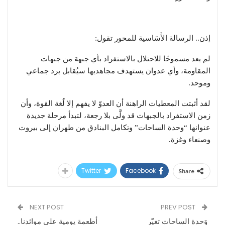
​إذن.. الرسالة الأَسَاسية للمحور تقول:
لم يعد مسموحًا للاحتلال بالاستفراد بأي جبهة من جبهات
المقاومة، وأي عدوان يستهدف مجاهديها سيُقابل برد جماعي
وموحد.
​لقد أثبتت المعطيات الراهنة أن العدوّ لا يفهم إلا لُغة القوة، وأن
زمن الاستفراد بالجبهات قد ولَّى بلا رجعة، لتبدأ مرحلة جديدة
عنوانها “وحدة الساحات” وتكامل البنادق من طهران إلى بيروت
وصنعاء وغزة.
Twitter
Facebook
Share
NEXT POST
PREV POST
وَحدة الساحات تغيّر
أطعمة يومية على موائدنا..