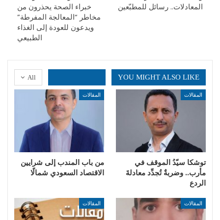
المعادلات.. رسائل للمطبّعين
خبراء الصحة يحذرون من
مخاطر “المعالجة المفرطة”
ويدعون للعودة إلى الغذاء
الطبيعي
YOU MIGHT ALSO LIKE
All
المقالات
المقالات
توشكا سيّدُ الموقف في
من باب المندب إلى شرايين
مأرب.. وضربةٌ تُجدِّد معادلةَ
الاقتصاد السعودي شمالًا
الردع
المقالات
المقالات