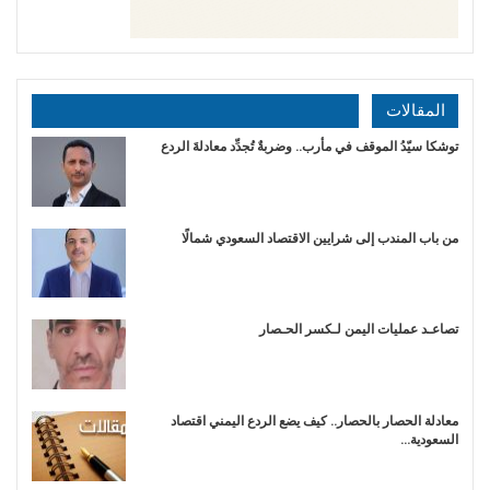
المقالات
توشكا سيّدُ الموقف في مأرب.. وضربةٌ تُجدِّد معادلةَ الردع
من باب المندب إلى شرايين الاقتصاد السعودي شمالًا
تصاعـد عمليات اليمن لـكسر الحـصار
معادلة الحصار بالحصار.. كيف يضع الردع اليمني اقتصاد
السعودية…