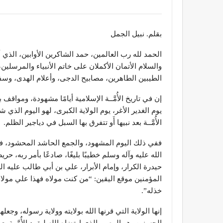
بقلم. نبيل الجمل
الحمد لله رب العالمين، حمد الشاكرين الأوابين، الذي أكم
والسلام الأتمان الأكملان على خاتم الأنبياء والمرسلين
الطيبين الطاهرين، مصابيح الدجى، وأعلام الهدى، وسف
إن في تاريخ الأُمَّــة الإسلامية أيامًا مشهودة، ومواق
يوم الغدير الأغر، يوم الولاية الكبرى، لهو اليوم الذي 
الأُمَّــة بعد نبيها أَو تتفرق بها السبل في دياجير الظلم.
ففي ذلك اليوم المشهود، والجمع الحاشد المحشود،
الله عليه وآله وسلم خطيبًا بليغًا، صادعًا بأمر ربه، 
حيدرة الكرار، وإمام الأبرار، علي بن أبي طالب عليه 
المؤمنين موقع اليقين: “من كنت مولاه فهذا علي مولاه،
خذله”.
إنها الولاية التي قرنها الله بولايته وولاية رسوله، وجعله
الحسنين، هو الوصي الذي ارتضاه الله ليقود الأُمَّــة بع