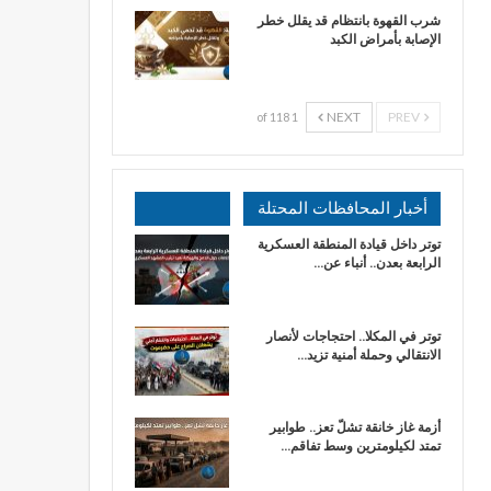
شرب القهوة بانتظام قد يقلل خطر
الإصابة بأمراض الكبد
NEXT
PREV
1 of 118
أخبار المحافظات المحتلة
توتر داخل قيادة المنطقة العسكرية
الرابعة بعدن.. أنباء عن…
توتر في المكلا.. احتجاجات لأنصار
الانتقالي وحملة أمنية تزيد…
أزمة غاز خانقة تشلّ تعز.. طوابير
تمتد لكيلومترين وسط تفاقم…