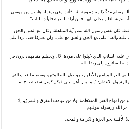
ه وسلم مؤكّـدًا مقامَه ومنزلتَه: “أنت مني بمنزلةِ هارون من موسى
ا مدينة العلم وعلي بابها، فمن أراد المدينة فليأتِ الباب”.
صية فقط، كان نفس رسول الله بنص آية المباهلة، وكان مع الحق والحق
 عليه وآله: “علي مع الحق والحق مع علي، ولن يفترقا حتى يردا علي
لي عليه السلام، الذي جُبِلوا على مودة الآل وتعظيم مقامهم، يرون في
د به السائرون إلى رضا الله.
بي الغر الميامين الأطهار، هو حبل الله المتين، وسفينة النجاة التي
 الرسول الأعظم: “إنما مثل أهل بيتي فيكم كمثل سفينة نوح، من
جوَ من أمواج الفتن المتلاطمة، ولا من غياهب التفرق والتمزق، إلا
مر الله ورسوله بتوليهم.
الأُمَّــة نحو العزة والكرامة والمجد.