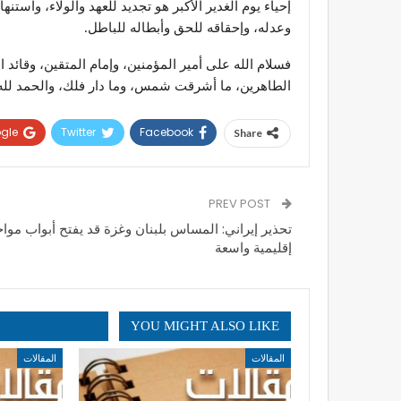
إحياء يوم الغدير الأكبر هو تجديد للعهد والولاء، واس
وعدله، وإحقاقه للحق وأبطاله للباطل.
فسلام الله على أمير المؤمنين، وإمام المتقين، وقائد
الطاهرين، ما أشرقت شمس، وما دار فلك، والحمد لله 
gle+
Twitter
Facebook
Share
PREV POST
تحذير إيراني: المساس بلبنان وغزة قد يفتح أبواب موا
إقليمية واسعة
YOU MIGHT ALSO LIKE
المقالات
المقالات