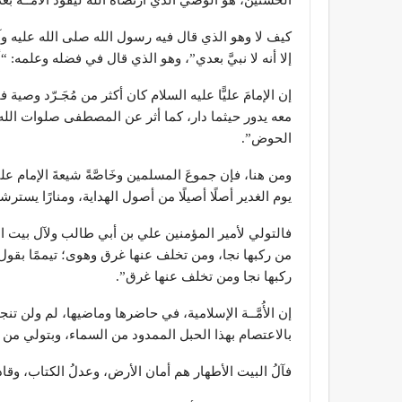
كيف لا وهو الذي قال فيه رسول الله صلى الله عليه وآل
إلا أنه لا نبيَّ بعدي”، وهو الذي قال في فضله وعلمه: “أن
إن الإمامَ عليًّا عليه السلام كان أكثر من مُجَـرّد و
معه يدور حيثما دار، كما أثر عن المصطفى صلوات الله
الحوض”.
ومن هنا، فإن جموعَ المسلمين وخَاصَّةً شيعةَ الإمام ع
يوم الغدير أصلًا أصيلًا من أصول الهداية، ومنارًا يسترش
فالتولي لأمير المؤمنين علي بن أبي طالب ولآل بيت الن
من ركبها نجا، ومن تخلف عنها غرق وهوى؛ تيممًا بقول
ركبها نجا ومن تخلف عنها غرق”.
إن الأُمَّــة الإسلامية، في حاضرها وماضيها، لم ولن تن
بالاعتصام بهذا الحبل الممدود من السماء، وبتولي من أ
فآلُ البيت الأطهار هم أمان الأرض، وعدلُ الكتاب، وقادةُ 