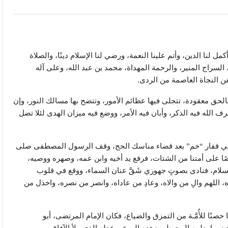
ل لنا الدين، وأتم علينا النعمة، ورضي لنا الإسلام دينًا، والصلاة
، السراج المنير، والرحمة المهداة، محمد بن عبد الله، وعلى آله
ن النجاة العاصمة من الردى.
ف بالحق معقودة، تتجلى فيها عظائم الأمور، وتتضح بها مسالك النور، وإن
شرف الله فيه الذكر، وأبان فيه الأمر، ووضع فيه ميزان الهدى لئلا تضل
 في قفار “خم” بعد قضاء مناسك الحج، وقف الرسول المصطفى صلى
حريصًا على أمتنا من الشتات، فرفع يد أخيه وابن عمه، وصهره ووصيه،
السلام، فنادى بصوتٍ جهوري شَقَّ عنان السماء، ووقع في قلوب
 اللهم والِ من والاه، وعادِ من عاداه، وانصر من نصره، واخذل من
ا حصنًا للأُمَّـة من التمزق والضياع، فكان الإمام المرتضى، أبو
د نبيها بعلمه المحيط، وزهده الورع، وعدله الذي ملأ الآفاق.