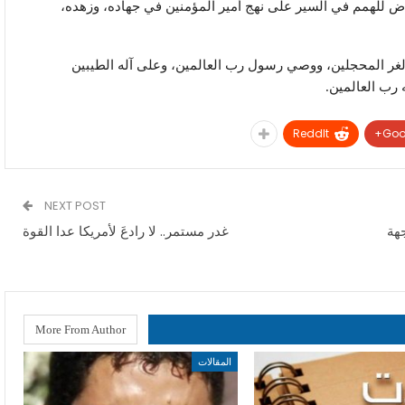
تنهاض للهمم في السير على نهج أمير المؤمنين في جهاده، وزهده،
 الغر المحجلين، ووصي رسول رب العالمين، وعلى آله الطيبين
رب العالمين.
ReddIt
Goo
NEXT POST
جهة
غدر مستمر.. لا رادعَ لأمريكا عدا القوة
More From Author
المقالات