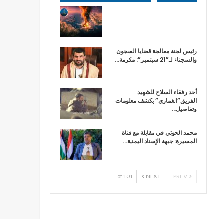
رئيس لجنة معالجة قضايا السجون
والسجناء لـ”21 سبتمبر”: مكرمة…
أحد رفقاء السلاح للشهيد
الفريق”الغماري” يكشف معلومات
وتفاصيل…
محمد الحوثي في مقابلة مع قناة
المسيرة: جبهة الإسناد اليمنية…
NEXT
PREV
1 of 10