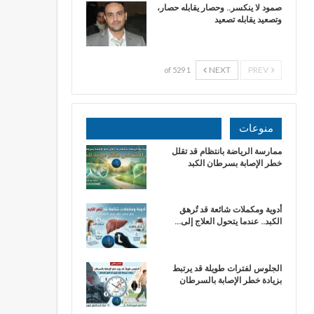
صمود لا ينكسر.. وحصار يقابله حصار،
وتصعيد يقابله تصعيد
NEXT
PREV
1 of 529
منوعات
ممارسة الرياضة بانتظام قد تقلل
خطر الإصابة بسرطان الكبد
أدوية ومكملات شائعة قد تُرهق
الكبد.. عندما يتحول العلاج إلى…
الجلوس لفترات طويلة قد يرتبط
بزيادة خطر الإصابة بالسرطان