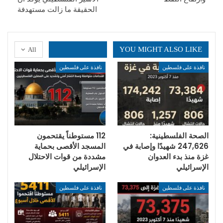
الحقيقة ما زالت مستهدفة
YOU MIGHT ALSO LIKE
All
نافذة على فلسطين
نافذة على فلسطين
الصحة الفلسطينية:
112 مستوطناً يقتحمون
247,626 شهيدًا وإصابة في
المسجد الأقصى بحماية
غزة منذ بدء العدوان
مشددة من قوات الاحتلال
الإسرائيلي
الإسرائيلي
نافذة على فلسطين
نافذة على فلسطين