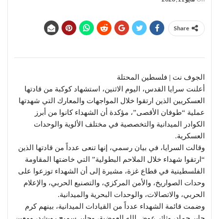
Share
الجوف نت | فلسطين المحتلة
أعلنت سرايا القدس، اليوم الاثنين، استشهاد كوكبة من قادتها
العسكريين الذين ارتقوا خلال المواجهات والمعارك التي شهدتها
عملية “طوفان الأقصى”، مؤكدة أن الشهداء كانوا من أبرز
الكوادر الميدانية والتخصصية في مختلف الألوية والوحدات
العسكرية.
وقالت السرايا، في بيان رسمي، إنها تنعى عدداً من قادتها الذين
“ارتقوا شهداء خلال الملاحم البطولية” التي خاضتها المقاومة
الفلسطينية في قطاع غزة، مشيرة إلى أن الشهداء توزعوا على
وحدات الصواريخ، والأمن المركزي، والتصنيع الحربي، والإعلام
الحربي، والاتصالات، والوحدات البحرية والميدانية.
وضمت قائمة الشهداء عدداً من القيادات الميدانية، بينهم كرم
جابر حماد، وثائر عوض الله العوضية، وجابر سميح رويشد، ومعين