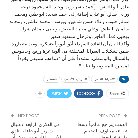
عادل أبو العيش، وأحمد ياسر زريد، وعبد الله محمود قرعة،
وراني صالح أبو علي، إضافة إلى أحمد شحدة أبو طير، ومحمد
سالم حبيب، وعلاء حسن شاهين، ويوسف محمد عاشور، ومحمد
سلمان البطش، وعلي محمد البطش، ويحيى حمدان شراب،
ويحيى عماد العاجز، وفرحان مسعود ضهير.
وأكد البيان أن القادة الشهداء أدّوا أدواراً عسكرية وميدانية بارزة
ضمن تشكيلات السرايا المختلفة في ألوية غزة ورفح وخانيونس
والشمال والوسطى، مشدداً على أن “دماءهم ستبقى وقوداً
لمسيرة المقاومة والثبات”.
#سرايا_القدس
#طوفان_الأقصى
فلسطين
Twitter
Facebook
Share
NEXT POST
PREV POST
الذهب يتراجع عالمياً وسط
في الذكرى الرابعة لاغتيال
تصاعد مخاوف التضخم
شيرين أبو عاقلة.. نادي
وارتفاع النفط
الأسير الفلسطيني يؤكد أن