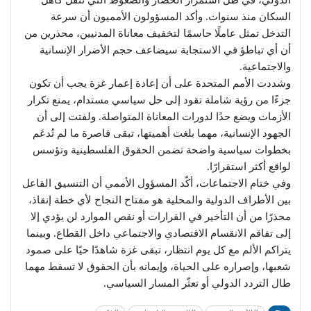
السكان منذ سنوات. وأكد المسؤولون الأمميون أن سرعة
التدخل تمثل عاملًا حاسمًا لتخفيف معاناة المدنيين، محذرين من
أن أي تباطؤ في الاستجابة سيضاعف حجم الأضرار الإنسانية
والاجتماعية.
وشددت الأمم المتحدة على أن إعادة إعمار غزة يجب أن تكون
جزءًا من رؤية شاملة تقود إلى حل سياسي مستدام، يمنع تكرار
الأزمات ويضع حدًا لدورات المعاناة المتواصلة. ولفتت إلى أن
الجهود الإنسانية، مهما بلغت أهميتها، تبقى قاصرة ما لم تُدعَم
بخطوات سياسية واضحة تضمن الحقوق الفلسطينية وتؤسس
لواقع أكثر استقرارًا.
وفي ختام الاجتماعات، أكّد المسؤول الأممي أن التنسيق الفاعل
بين الأطراف الدولية والمحلية هو مفتاح النجاح لأي خطة إنقاذ،
محذرًا من أن التأخير في القرارات أو نقص الموارد لن يؤدي إلا
إلى تفاقم الانقسام الاقتصادي والاجتماعي داخل القطاع. وبينما
يتراكم الألم مع كل يوم انتظار، تبقى غزة شاهدًا حيًا على صمود
شعبها، وإصراره على الحياة، وإيمانه بأن الحقوق لا تسقط مهما
طال التردد الدولي أو تعثّر المسار السياسي.