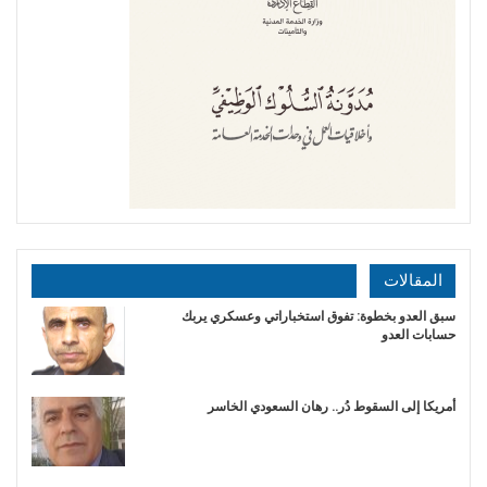
المقالات
سبق العدو بخطوة: تفوق استخباراتي وعسكري يربك
حسابات العدو
أمريكا إلى السقوط دُر.. رهان السعودي الخاسر