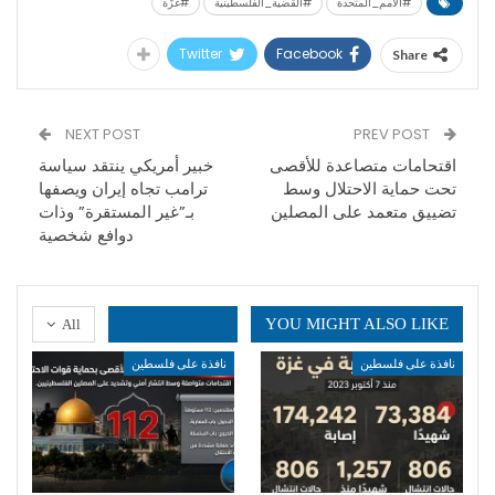
#الأمم_المتحدة
#القضية_الفلسطينية
#غزّة
Twitter
Facebook
Share
NEXT POST
PREV POST
اقتحامات متصاعدة للأقصى
خبير أمريكي ينتقد سياسة
تحت حماية الاحتلال وسط
ترامب تجاه إيران ويصفها
تضييق متعمد على المصلين
بـ”غير المستقرة” وذات
دوافع شخصية
YOU MIGHT ALSO LIKE
All
نافذة على فلسطين
نافذة على فلسطين