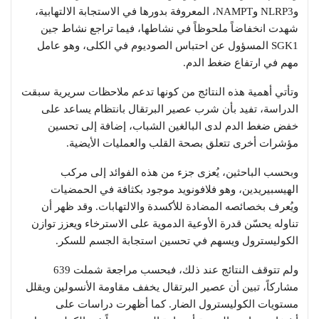
وNLRP3 وNAMPT، المعروفة بدورها في الاستجابة الالتهابية،
شهدت انخفاضاً ملحوظاً في نشاطها، فيما تراجع نشاط جين
SGK1 المسؤول عن احتباس الصوديوم في الكلى، وهو عامل
مهم في ارتفاع ضغط الدم.
وتأتي أهمية هذه النتائج من كونها تدعم ملاحظات سريرية سبقت
الدراسة، تفيد بأن شرب عصير البرتقال بانتظام يساعد على
خفض ضغط الدم لدى البالغين الشباب، إضافة إلى تحسين
مؤشرات أخرى تتعلق بصحة القلب والعمليات الأيضية.
وبحسب الباحثين، يُعزى جزء من هذه الفوائد إلى مركب
الهيسبيريدين، وهو فلافونويد موجود بكثافة في الحمضيات
ويُعرف بخصائصه المضادة للأكسدة والالتهابات. وقد ظهر أن
تناوله يحسّن قدرة الأوعية الدموية على الاسترخاء ويعزز توازن
الكوليسترول ويسهم في تحسين استجابة الجسم للسكر.
ولم تتوقف النتائج عند ذلك، فبحسب مراجعة شملت 639
مشاركاً، تبين أن عصير البرتقال يخفف مقاومة الأنسولين ويقلل
مستويات الكوليسترول الضار. كما أظهرت دراسات على