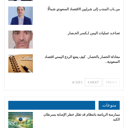
من باب المندب إلى شرايين الاقتصاد السعودي شمالًا
تصاعـد عمليات اليمن لـكسر الحـصار
معادلة الحصار بالحصار.. كيف يضع الردع اليمني اقتصاد
السعودية…
NEXT
PREV
1 of 529
منوعات
ممارسة الرياضة بانتظام قد تقلل خطر الإصابة بسرطان
الكبد