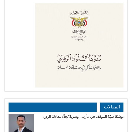
المقالات
توشكا سيّدُ الموقف في مأرب.. وضربةٌ تُجدِّد معادلةَ الردع