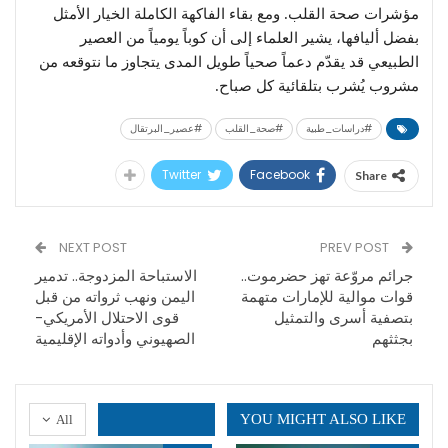
مؤشرات صحة القلب. ومع بقاء الفاكهة الكاملة الخيار الأمثل
بفضل أليافها، يشير العلماء إلى أن كوباً يومياً من العصير
الطبيعي قد يقدّم دعماً صحياً طويل المدى يتجاوز ما نتوقعه من
مشروب يُشرب بتلقائية كل صباح.
#دراسات_طبية
#صحة_القلب
#عصير_البرتقال
Twitter
Facebook
Share
NEXT POST
PREV POST
جرائم مروّعة تهز حضرموت..
الاستباحة المزدوجة.. تدمير
قوات موالية للإمارات متهمة
اليمن ونهب ثرواته من قبل
بتصفية أسرى والتمثيل
قوى الاحتلال الأمريكي-
بجثثهم
الصهيوني وأدواته الإقليمية
YOU MIGHT ALSO LIKE
All