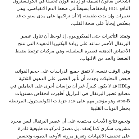
أشخاص يعانون السمنة أو زيادة الوزن تحسناً في الكوليسترول
النافع HDL وانخفاضاً بسيطاً في ضغط الدم الانقباضي، وهي
تغييرات وإن بدت طفيفة، إلا أن تراكمها على مدى سنوات قد
ينعكس إيجاباً على صحة القلب.
وتمتد التأثيرات حتى الميكروبيوم، إذ لوحظ أن تناول عصير
البرتقال الأحمر ساعد على زيادة البكتيريا المفيدة التي تنتج
الأحماض الدهنية قصيرة السلسلة، وهي مركبات ترتبط بضبط
الضغط والحد من الالتهاب.
وفي الوقت نفسه، لا تتفق جميع الدراسات على حجم الفوائد،
فبعض التحليلات وجدت أن تأثير العصير على الدهون الثلاثية
وHDL قد لا يكون كبيراً. غير أن دراسات أخرى على العاملين في
مصانع عصير البرتقال في البرازيل أظهرت انخفاض مستويات
apo-B، وهو مؤشر مهم على عدد جزيئات الكوليسترول المرتبطة
بخطر النوبات القلبية.
وتجمع نتائج الأبحاث مجتمعة على أن عصير البرتقال ليس مجرد
مشروب سكري كما يُعتقد، بل مصدرٌ لمركبات طبيعية قادرة
على تخفيف الالتهابات وتعزيز مرونة الأوعية الدموية وتحسين