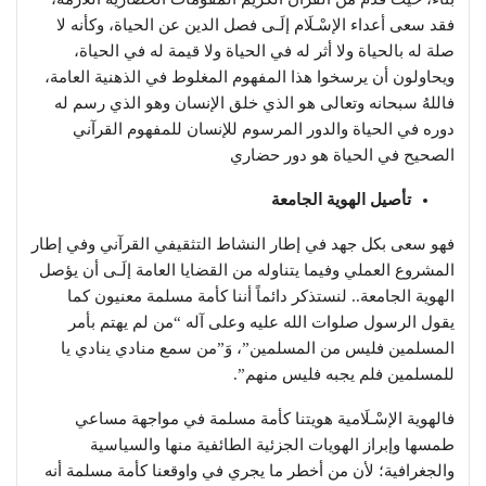
فقد سعى أعداء الإسْـلَام إلَـى فصل الدين عن الحياة، وكأنه لا
صلة له بالحياة ولا أثر له في الحياة ولا قيمة له في الحياة،
ويحاولون أن يرسخوا هذا المفهوم المغلوط في الذهنية العامة،
فاللهُ سبحانه وتعالى هو الذي خلق الإنسان وهو الذي رسم له
دوره في الحياة والدور المرسوم للإنسان للمفهوم القرآني
الصحيح في الحياة هو دور حضاري
تأصيل الهوية الجامعة
فهو سعى بكل جهد في إطار النشاط التثقيفي القرآني وفي إطار
المشروع العملي وفيما يتناوله من القضايا العامة إلَـى أن يؤصل
الهوية الجامعة.. لنستذكر دائماً أننا كأمة مسلمة معنيون كما
يقول الرسول صلوات الله عليه وعلى آله “من لم يهتم بأمر
المسلمين فليس من المسلمين”، وَ”من سمع منادي ينادي يا
للمسلمين فلم يجبه فليس منهم”.
فالهوية الإسْـلَامية هويتنا كأمة مسلمة في مواجهة مساعي
طمسها وإبراز الهويات الجزئية الطائفية منها والسياسية
والجغرافية؛ لأن من أخطر ما يجري في واوقعنا كأمة مسلمة أنه