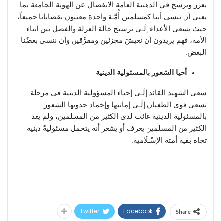
يعزز ويرسخ في الذهنية العامة الانفصال عن الهوية الجامعة بما
يعني أن ننسى أننا كمسلمين أُمَّـة واحدة معنيون بقضايانا جميعاً،
حيث يسعى الأعداء إلَـى ترسيخ حالة العزلة والفصل بين أبناء
الأمة، فهم يريدون أن نعيشَ مجزئين ومفرَّقين وأن ننسى بعضُنا
البعض.
أحيا الشعور بالمسئولية الدينية
سعى الشهيد القائد إلَـى إحياء المسؤولية الدينية في مرحلة
تسعى قوى الطغيان إلَـى إماتتها وإخماد جذوتها الشعور
بالمسئولية الدينية غائب لدى الكثير من المسلمين، ولم يعد
الكثير من المسلمين يعرف أو يشعر أنه يتحمل مسئوليةً دينية
تجاه بقية أمته الإسْـلَامية.
Twitter
Facebook
Share