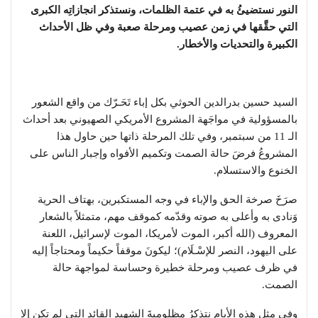
النور نستضيئُ به في عتمة الظلمات، ونستذكر انجازاتِه الكبرى
التي حقَّقها في زمن عصيب ومرحلة صعبة وفي ظل الأحداث
الكبيرة والتحديات والأخطار.
السيد حسين بدرالدين الحوثي بكل إباء تَحَـرّك من واقع الشعور
بالمسؤولية في مواجَهة المشروع الأمريكي الصهيوني بعد أحداث
الـ 11 من سبتمبر، وفي تلك المرحلة ذاتها حين حاول هذا
المشروعُ فرضَ حالة الصمت وتكميم الأفواه وإجبار الناس على
الخنوع والاستسلام.
صرَخَ صرخة الحق والإباء في وجه المستكبرين، بهتاف الحرية
وَنادى به وأعلى به صوته وقدّمه كموقف مهم، متمثلاً بالشعار
المعروف (الله أكبر، الموت لأمريكا، الموت لإسرائيل، اللعنة
على اليهود، النصر للإسْـلَام)؛ ليكونَ موقفاً حكيماً ومحتاجاً إليه
في ظرف عصيب ومرحلة خطيرة وحساسة لمواجهة حالة
الصمت.
وفي مثل هذه الأيام نتذكرُ مظلوميةَ الشهيد القائد التي لم تكن إلا