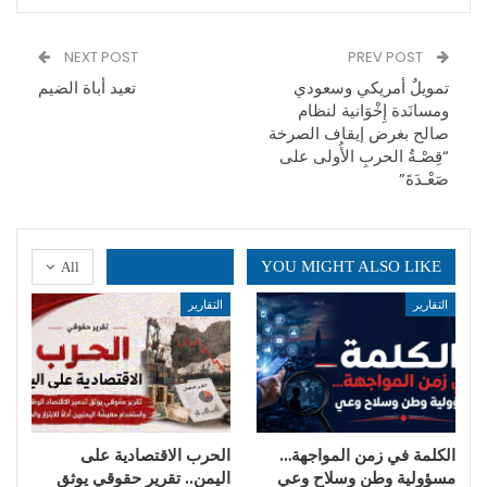
NEXT POST
PREV POST
تمويلٌ أمريكي وسعودي
تعيد أباة الضيم
ومسانَدة إِخْوَانية لنظام
صالح بغرض إيقاف الصرخة
“قِصْـةُ الحربِ الأُولى على
صَعْـدَةَ”
YOU MIGHT ALSO LIKE
All
التقارير
التقارير
الكلمة في زمن المواجهة…
الحرب الاقتصادية على
مسؤولية وطن وسلاح وعي
اليمن.. تقرير حقوقي يوثق