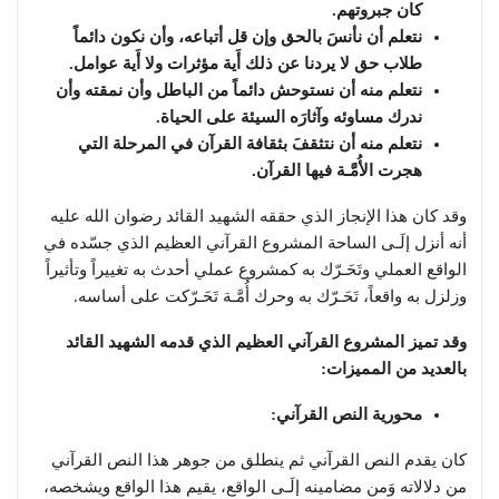
كان جبروتهم.
نتعلم أن نأنسَ بالحق وإن قل أتباعه، وأن نكون دائماً
طلاب حق لا يردنا عن ذلك أَية مؤثرات ولا أَية عوامل.
نتعلم منه أن نستوحش دائماً من الباطل وأن نمقته وأن
ندرك مساوئه وآثارَه السيئة على الحياة.
نتعلم منه أن نتثقفَ بثقافة القرآن في المرحلة التي
هجرت الأُمَّـة فيها القرآن.
وقد كان هذا الإنجاز الذي حققه الشهيد القائد رضوان الله عليه
أنه أنزل إلَـى الساحة المشروع القرآني العظيم الذي جسّده في
الواقع العملي وتَحَـرّك به كمشروع عملي أحدث به تغييراً وتأثيراً
وزلزل به واقعاً، تَحَـرّك به وحرك أُمَّـة تَحَـرّكت على أساسه.
وقد تميز المشروع القرآني العظيم الذي قدمه الشهيد القائد
بالعديد من المميزات:
محورية النص القرآني:
كان يقدم النص القرآني ثم ينطلق من جوهر هذا النص القرآني
من دلالاته وَمن مضامينه إلَـى الواقع، يقيم هذا الواقع ويشخصه،