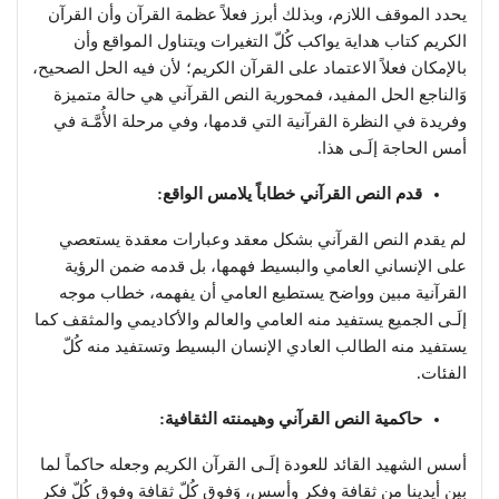
يحدد الموقف اللازم، وبذلك أبرز فعلاً عظمة القرآن وأن القرآن
الكريم كتاب هداية يواكب كُلّ التغيرات ويتناول المواقع وأن
بالإمكان فعلاً الاعتماد على القرآن الكريم؛ لأن فيه الحل الصحيح،
وَالناجع الحل المفيد، فمحورية النص القرآني هي حالة متميزة
وفريدة في النظرة القرآنية التي قدمها، وفي مرحلة الأُمَّـة في
أمس الحاجة إلَـى هذا.
قدم النص القرآني خطاباً يلامس الواقع:
لم يقدم النص القرآني بشكل معقد وعبارات معقدة يستعصي
على الإنساني العامي والبسيط فهمها، بل قدمه ضمن الرؤية
القرآنية مبين وواضح يستطيع العامي أن يفهمه، خطاب موجه
إلَـى الجميع يستفيد منه العامي والعالم والأكاديمي والمثقف كما
يستفيد منه الطالب العادي الإنسان البسيط وتستفيد منه كُلّ
الفئات.
حاكمية النص القرآني وهيمنته الثقافية:
أسس الشهيد القائد للعودة إلَـى القرآن الكريم وجعله حاكماً لما
بين أيدينا من ثقافة وفكر وأسس، وَفوق كُلّ ثقافة وفوق كُلّ فكر