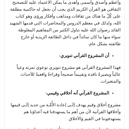
وأعظم وأصدق وأسمى وأهدى ما يمكن الاعتماد عليه للتصحيح
الثقافي هو القرآن الكريم الذي يجب أن نجعل له حاكمية مطلقة
على كُلّ ما هناك من ثقافات ومذاهب وأفكار ورؤى وهو كتاب
الله، ولذلك في معظم الدروس والمحاضرات التي قدمها الشهيد
القائد رضوان الله عليه تناول الكثير من المفاهيم المغلوطة
سواء منها ما كان سائداً في داخل الطائفة الزيدية أو خارج
طائفته بشكل عام.
أن المشروع القرآني تنويري:
فهذا المشروع القرآني هو مشروع تنويري توعوي ثمرته وعياً
عالياً وبصيرةً نافذة وتقييماً صحيحاً وقراءةً واقعيةً للأحداث
والمتغيرات.
المشروع القرآني أنه أخلاقي وقيمي:
مشروع أخلاق وقيم يهدف إلَـى إعادة الأُمَّـة من جديد إلَـى قيمها
وأخلاقها القرآنية لأن من أهم ما يستهدفنا فيه أعداؤنا هم
يستهدفوننا في القيم وَالأخلاق