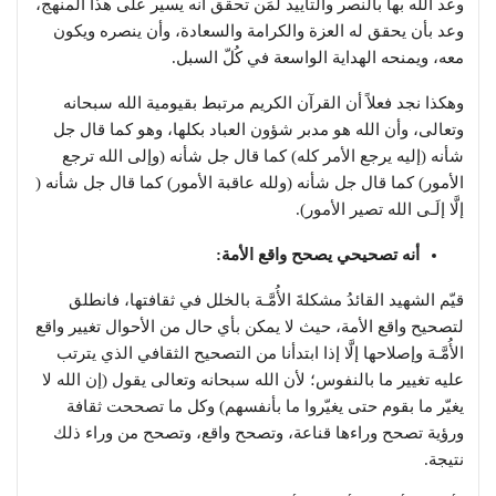
وعد الله بها بالنصر والتأييد لمَن تحقق أنه يسير على هذا المنهج،
وعد بأن يحقق له العزة والكرامة والسعادة، وأن ينصره ويكون
معه، ويمنحه الهداية الواسعة في كُلّ السبل.
وهكذا نجد فعلاً أن القرآن الكريم مرتبط بقيومية الله سبحانه
وتعالى، وأن الله هو مدبر شؤون العباد بكلها، وهو كما قال جل
شأنه (إليه يرجع الأمر كله) كما قال جل شأنه (وإلى الله ترجع
الأمور) كما قال جل شأنه (ولله عاقبة الأمور) كما قال جل شأنه (
إلَّا إلَـى الله تصير الأمور).
أنه تصحيحي يصحح واقع الأمة:
قيّم الشهيد القائدُ مشكلةَ الأُمَّـة بالخلل في ثقافتها، فانطلق
لتصحيح واقع الأمة، حيث لا يمكن بأي حال من الأحوال تغيير واقع
الأُمَّـة وإصلاحها إلَّا إذا ابتدأنا من التصحيح الثقافي الذي يترتب
عليه تغيير ما بالنفوس؛ لأن الله سبحانه وتعالى يقول (إن الله لا
يغيّر ما بقوم حتى يغيّروا ما بأنفسهم) وكل ما تصححت ثقافة
ورؤية تصحح وراءها قناعة، وتصحح واقع، وتصحح من وراء ذلك
نتيجة.