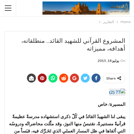
Home
التقارير
المشروع القرآني للشهيد القائد.. منطلقاته،
أهدافه، مميزاته
On
يوليو 18, 2015
Share
المسيرة/ خاص
يبقى لنا الشهيدُ القائدُ في كُلّ ذكرى استشهاده مدرسةً عظيمةً
قرآنيةً مستنيرةً، نقتبسُ منها النورَ، وقد مثَّلت محاضراتُه ودروسُه
التي ألقاها في ظل المسار العملي الذي تَحَـرَّك فيه، قبَساً من