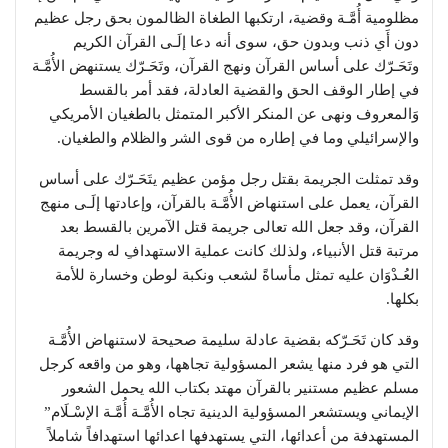
مظلومية أُمَّـة وقضية، ارتكبها الطغاة الظالمون بحق رجل عظيم
دون أَي ذنب وبدون حق، سوى أنه دعا إلَـى القرآن الكريم
وتَحَـرّك على أساس القرآن ونهج القرآن، وتَحَـرّك يستنهض الأُمَّـة
في إطار الوقف الحق والقضية العادلة، فقد أمر بالقسط
وَالمعروف ونهى عن المنكر الأكبر المتمثل بالطغيان الأمريكي
والإسرائيلي وما في إطاره من قوى الشر والظلام والطغيان.
وقد تمثلت الجريمة بقتل رجل مؤمن عظيم يتَحَـرّك على أساس
القرآن، يعمل على استنهاض الأُمَّـة بالقرآن، وإعادتها إلَـى منهج
القرآن، وقد جعل الله تعالى جريمة قتل الآمرين بالقسط بعد
مرتبة قتل الأنبياء، ولذلك كانت عملية الاستهدافِ له وجريمة
العُـدْوَان عليه تمثل مأساةً لشعب ونكبة لوطن وخسارة للأمة
بكلها.
وقد كان تَحَـرّكه بقضية عادلة سليمة صحيحة لاستنهاض الأُمَّـة
التي هو فرد منها يشعر المسؤولية تجاهها، وهو من واقعه كرجل
مسلم عظيم مستنير بالقرآن مهتد بكتاب الله يحمل الشعور
الإيماني ويستشعر المسؤولية الدينية تجاه الأُمَّـة أُمَّـة الإسْـلَام”
المستهدفة من أعدائها، التي يستهدفها اعدائها استهدافاً شاملاً