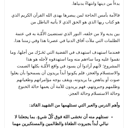
بدءاً من دينها وانتهاءً بدنياها.
فالأمة بأمس الحاجة لمن يبصرها بهدى الله القرآن الكريم الذي
هو كتاب ربها الذي هو الحق الذي لا يأتيه الباطل من
بين يديه ولا من خلفه، النور الذي تستضيئ الأُمَّـة به في عتمة
الظلمات التي ملأت آفاق الدنيا في عصرنا هذا وفي زمننا هذا.
فعندما استهدف استهدف في القضية التي تَحَـرّك من أجلها، وما
نقموا عليه وما ساءهم منه وما استهدفوه لأجله هو هذا
المشروع؛ لأنهم أرادوا أن يسود في واقع الأُمَّـة بكلها الصمت
والاستسلام والعجز، فلم يكونوا أبداً يريدون أن يسمحوا بأن يعلوا
صوت أو يناهض ما يريدونه، ويقف بوجه مؤامراتهم وطغيانهم
وظلمهم وجبروتهم، فهم يريدون للأمة أن يعمها حالة الخنوع
وحالة الاستسلام وحالة العجز.
وأهم الدرس والعبر التي نستلهمها من الشهيد القائد:
نستلهم منه أن نخشى اللهَ فوق كُلّ شيءٍ
،
بما يجعلنا لا
نبالي أبداً بجبروت الطغاة والظالمين والمستكبرين مهما