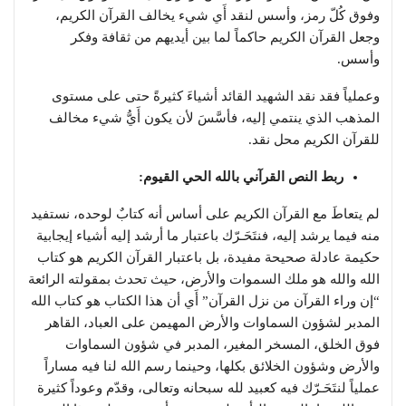
وفوق كُلّ رمز، وأسس لنقد أَي شيء يخالف القرآن الكريم،
وجعل القرآن الكريم حاكماً لما بين أيديهم من ثقافة وفكر
وأسس.
وعملياً فقد نقد الشهيد القائد أشياءَ كثيرةً حتى على مستوى
المذهب الذي ينتمي إليه، فأسَّسَ لأن يكون أَيُّ شيء مخالف
للقرآن الكريم محل نقد.
ربط النص القرآني بالله الحي القيوم:
لم يتعاطَ مع القرآن الكريم على أساس أنه كتابٌ لوحده، نستفيد
منه فيما يرشد إليه، فنتَحَـرّك باعتبار ما أرشد إليه أشياء إيجابية
حكيمة عادلة صحيحة مفيدة، بل باعتبار القرآن الكريم هو كتاب
الله والله هو ملك السموات والأرض، حيث تحدث بمقولته الرائعة
“إن وراء القرآن من نزل القرآن” أَي أن هذا الكتاب هو كتاب الله
المدبر لشؤون السماوات والأرض المهيمن على العباد، القاهر
فوق الخلق، المسخر المغير، المدبر في شؤون السماوات
والأرض وشؤون الخلائق بكلها، وحينما رسم الله لنا فيه مساراً
عملياً لنتَحَـرّك فيه كعبيد لله سبحانه وتعالى، وقدّم وعوداً كثيرة