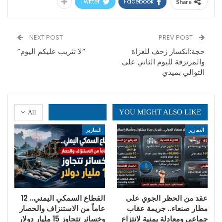
Twitter
Facebook
Share
NEXT POST
PREV POST
حجة:انكسار زحف للغزاة
“لا تثريب عليكم اليوم”
والمرتزقة لليوم الثاني على
التوالي بميدي
YOU MIGHT ALSO LIKE
All
التقارير
التقارير
عقد من الحظر الجوي على
القطاع السمكي اليمني.. 12
مطار صنعاء.. جريمة عقاب
عاماً من الاستنزاف والحصار
جماعي ومعادلة يمنية لانتزاع
وخسائر تتجاوز 15 مليار دولار