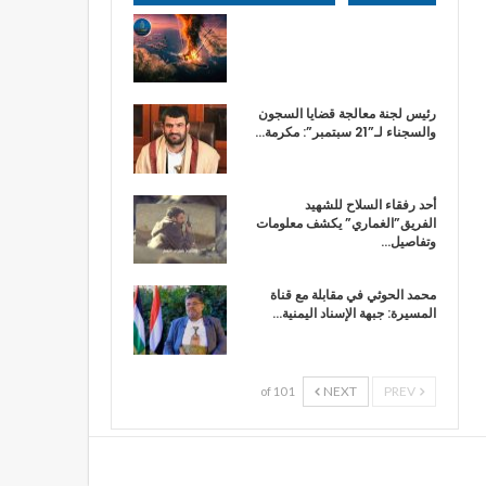
رئيس لجنة معالجة قضايا السجون
والسجناء لـ”21 سبتمبر”: مكرمة…
أحد رفقاء السلاح للشهيد
الفريق”الغماري” يكشف معلومات
وتفاصيل…
محمد الحوثي في مقابلة مع قناة
المسيرة: جبهة الإسناد اليمنية…
NEXT
PREV
1 of 10