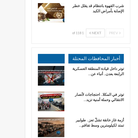
شرب القهوة بانتظام قد يقلل خطر
الإصابة بأمراض الكبد
NEXT
PREV
1 of 118
أخبار المحافظات المحتلة
توتر داخل قيادة المنطقة العسكرية
الرابعة بعدن.. أنباء عن…
توتر في المكلا.. احتجاجات لأنصار
الانتقالي وحملة أمنية تزيد…
أزمة غاز خانقة تشلّ تعز.. طوابير
تمتد لكيلومترين وسط تفاقم…