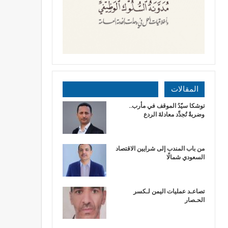
المقالات
توشكا سيّدُ الموقف في مأرب..
وضربةٌ تُجدِّد معادلةَ الردع
من باب المندب إلى شرايين الاقتصاد
السعودي شمالًا
تصاعـد عمليات اليمن لـكسر
الحـصار