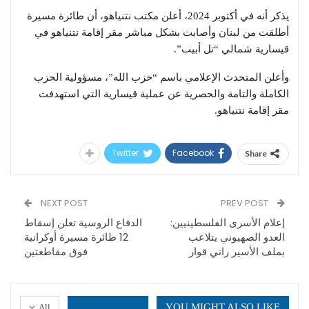
يذكر أنه في أكتوبر 2024، أعلن مكتب نتنياهو، أن طائرة مسيرة
أطلقت من لبنان وأصابت بشكل مباشر مقر إقامة نتنياهو في
قيسارية شمالي “تل أبيب”.
وأعلن المتحدث الإعلامي باسم “حزب الله”، مسؤولية الحزب
الكاملة والتامة والحصرية عن عملية قيسارية التي استهدفت
مقر إقامة نتنياهو.
Twitter
Facebook
Share
NEXT POST
PREV POST
​إعلام الأسرى الفلسطينيين:
الدفاع الروسية تعلن إسقاط
العدو الصهيوني يتلاعب
12 طائرة مسيرة أوكرانية
بملف الأسير راني قوار
فوق مقاطعتين
YOU MIGHT ALSO LIKE
All