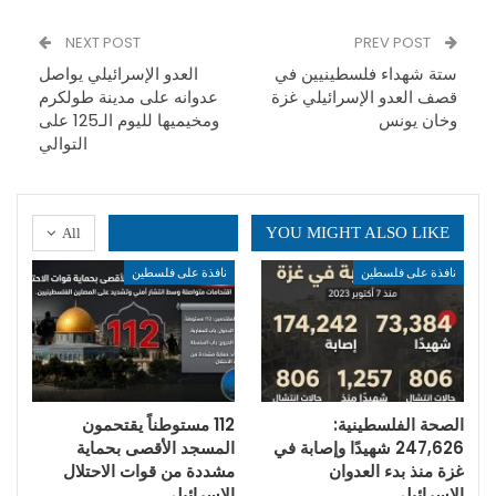
NEXT POST
PREV POST
ستة شهداء فلسطينيين في
العدو الإسرائيلي يواصل
قصف العدو الإسرائيلي غزة
عدوانه على مدينة طولكرم
وخان يونس
ومخيميها لليوم الـ125 على
التوالي
YOU MIGHT ALSO LIKE
All
نافذة على فلسطين
نافذة على فلسطين
الصحة الفلسطينية:
112 مستوطناً يقتحمون
247,626 شهيدًا وإصابة في
المسجد الأقصى بحماية
غزة منذ بدء العدوان
مشددة من قوات الاحتلال
الإسرائيلي
الإسرائيلي