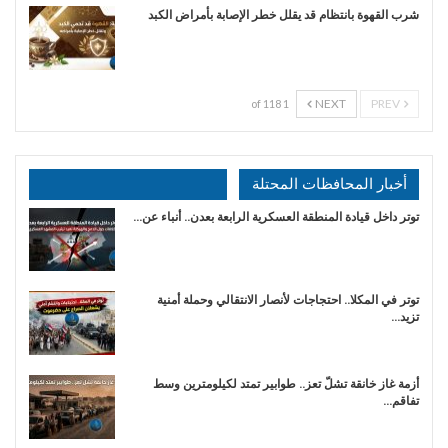
شرب القهوة بانتظام قد يقلل خطر الإصابة بأمراض الكبد
NEXT
PREV
1 of 118
أخبار المحافظات المحتلة
توتر داخل قيادة المنطقة العسكرية الرابعة بعدن.. أنباء عن…
توتر في المكلا.. احتجاجات لأنصار الانتقالي وحملة أمنية
تزيد…
أزمة غاز خانقة تشلّ تعز.. طوابير تمتد لكيلومترين وسط
تفاقم…