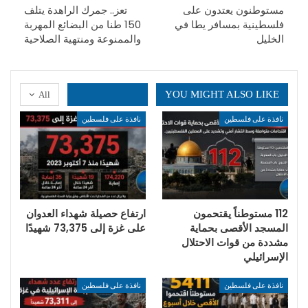
مستوطنون يعتدون على
تعز.. جمرك الراهدة يتلف
فلسطينية بمسافر يطا في
150 طنا من البضائع المهربة
الخليل
والممنوعة ومنتهية الصلاحية
YOU MIGHT ALSO LIKE
All
نافذة على فلسطين
نافذة على فلسطين
112 مستوطناً يقتحمون
ارتفاع حصيلة شهداء العدوان
المسجد الأقصى بحماية
على غزة إلى 73,375 شهيدًا
مشددة من قوات الاحتلال
الإسرائيلي
نافذة على فلسطين
نافذة على فلسطين