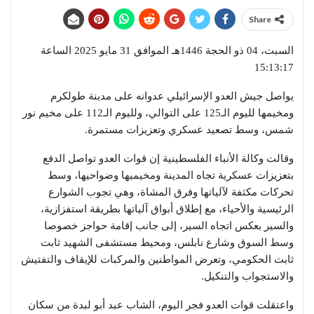
Share
السبت، 04 ذو الحجة 1446هـ الموافق 31 مايو 2025 الساعة
15:13:17
يواصل جيش العدو الإسرائيلي عدوانه على مدينة طولكرم
ومخيمها لليوم الـ125 على التوالي، ولليوم الـ112 على مخيم نور
شمس، وسط تصعيد عسكري وتعزيزات مستمرة.
وقالت وكالة الأنباء الفلسطينية إن قوات العدو تواصل الدفع
بتعزيزات عسكرية تجاه المدينة ومخيميها وضواحيها، وسط
تحركات مكثفة لآلياتها وفرق المشاة، وهي تجوب الشوارع
الرئيسية والأحياء، مع إطلاق أبواق آلياتها بطريقة استفزازية،
والسير بعكس اتجاه السير، إلى جانب إقامة حواجز خصوصا
وسط السوق وشارع نابلس، ومحيط مستشفى الشهيد ثابت
ثابت الحكومي، وتعرض المواطنين والمركبات للإيقاف والتفتيش
والاستجواب والتنكيل.
واعتقلت قوات العدو فجر اليوم، الشاب عبد أبو لبدة من سكان