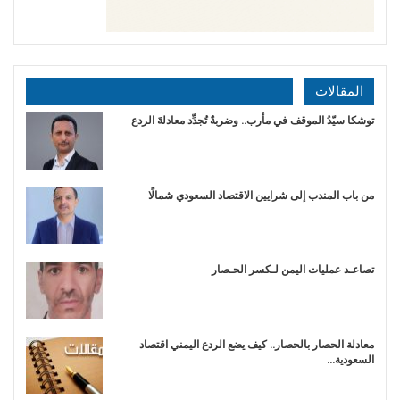
المقالات
توشكا سيّدُ الموقف في مأرب.. وضربةٌ تُجدِّد معادلةَ الردع
من باب المندب إلى شرايين الاقتصاد السعودي شمالًا
تصاعـد عمليات اليمن لـكسر الحـصار
معادلة الحصار بالحصار.. كيف يضع الردع اليمني اقتصاد
السعودية…