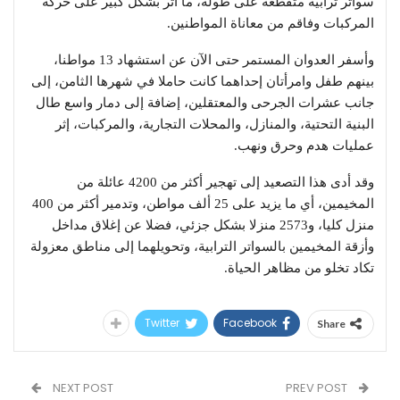
سواتر ترابية متقطعة على طوله، ما أثر بشكل كبير على حركة
المركبات وفاقم من معاناة المواطنين.
وأسفر العدوان المستمر حتى الآن عن استشهاد 13 مواطنا،
بينهم طفل وامرأتان إحداهما كانت حاملا في شهرها الثامن، إلى
جانب عشرات الجرحى والمعتقلين، إضافة إلى دمار واسع طال
البنية التحتية، والمنازل، والمحلات التجارية، والمركبات، إثر
عمليات هدم وحرق ونهب.
وقد أدى هذا التصعيد إلى تهجير أكثر من 4200 عائلة من
المخيمين، أي ما يزيد على 25 ألف مواطن، وتدمير أكثر من 400
منزل كليا، و2573 منزلا بشكل جزئي، فضلا عن إغلاق مداخل
وأزقة المخيمين بالسواتر الترابية، وتحويلهما إلى مناطق معزولة
تكاد تخلو من مظاهر الحياة.
Twitter
Facebook
Share
NEXT POST
PREV POST