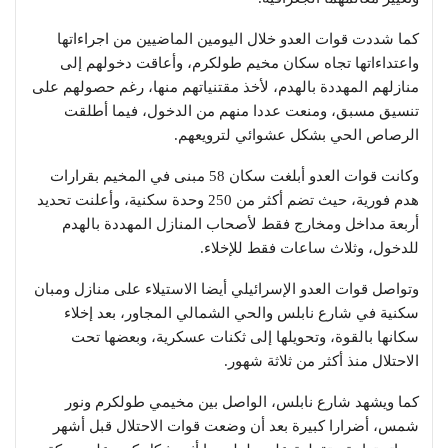
كما شددت قوات العدو خلال اليومين الماضيين من اجراءاتها
واعتداءاتها تجاه سكان مخيم طولكرم، وأعاقت دخولهم إلى
منازلهم المهددة بالهدم، لأخذ مقتنياتهم منها، رغم حصولهم على
تنسيق مسبق، ومنعت عددا منهم من الدخول، فيما أطلقت
الرصاص الحي بشكل عشوائي لترويعهم.
وكانت قوات العدو أبلغت سكان 58 مبنى في المخيم بقرارات
هدم فورية، حيث تضم أكثر من 250 وحدة سكنية، وأعلنت تحديد
أربعة مداخل ومخارج فقط لأصحاب المنازل المهددة بالهدم
للدخول، وثلاث ساعات فقط للإخلاء.
وتواصل قوات العدو الإسرائيلي أيضا الاستيلاء على منازل ومبان
سكنية في شارع نابلس والحي الشمالي المجاور، بعد إخلاء
سكانها بالقوة، وتحويلها إلى ثكنات عسكرية، وبعضها تحت
الاحتلال منذ أكثر من ثلاثة شهور.
كما ويشهد شارع نابلس، الواصل بين مخيمي طولكرم ونور
شمس، أضرارا كبيرة بعد أن وضعت قوات الاحتلال قبل أشهر