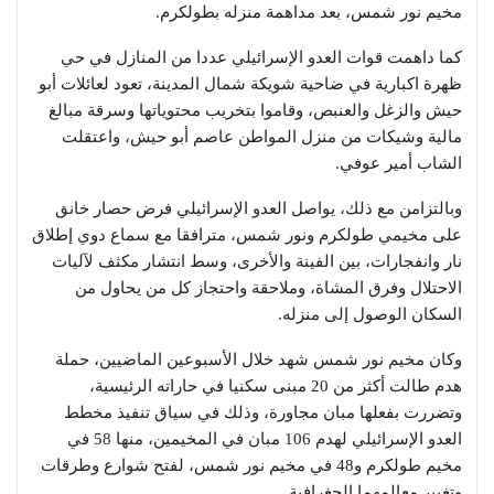
مخيم نور شمس، بعد مداهمة منزله بطولكرم.
كما داهمت قوات العدو الإسرائيلي عددا من المنازل في حي
ظهرة اكبارية في ضاحية شويكة شمال المدينة، تعود لعائلات أبو
حيش والزغل والعنبص، وقاموا بتخريب محتوياتها وسرقة مبالغ
مالية وشيكات من منزل المواطن عاصم أبو حيش، واعتقلت
الشاب أمير عوفي.
وبالتزامن مع ذلك، يواصل العدو الإسرائيلي فرض حصار خانق
على مخيمي طولكرم ونور شمس، مترافقا مع سماع دوي إطلاق
نار وانفجارات، بين الفينة والأخرى، وسط انتشار مكثف لآليات
الاحتلال وفرق المشاة، وملاحقة واحتجاز كل من يحاول من
السكان الوصول إلى منزله.
وكان مخيم نور شمس شهد خلال الأسبوعين الماضيين، حملة
هدم طالت أكثر من 20 مبنى سكنيا في حاراته الرئيسية،
وتضررت بفعلها مبان مجاورة، وذلك في سياق تنفيذ مخطط
العدو الإسرائيلي لهدم 106 مبان في المخيمين، منها 58 في
مخيم طولكرم و48 في مخيم نور شمس، لفتح شوارع وطرقات
وتغيير معالمهما الجغرافية.