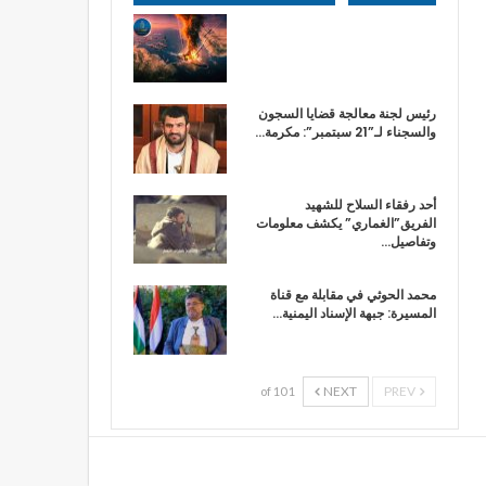
رئيس لجنة معالجة قضايا السجون
والسجناء لـ”21 سبتمبر”: مكرمة…
أحد رفقاء السلاح للشهيد
الفريق”الغماري” يكشف معلومات
وتفاصيل…
محمد الحوثي في مقابلة مع قناة
المسيرة: جبهة الإسناد اليمنية…
NEXT
PREV
1 of 10