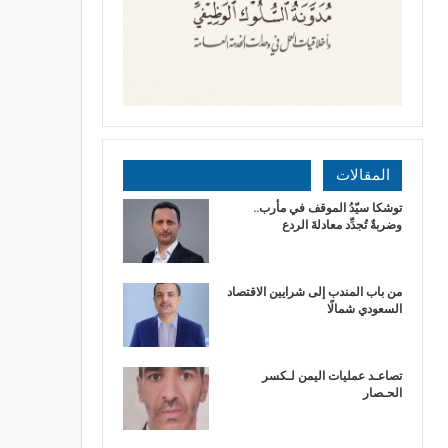
المقالات
توشكا سيّدُ الموقف في مأرب..
وضربةٌ تُجدِّد معادلةَ الردع
من باب المندب إلى شرايين الاقتصاد
السعودي شمالًا
تصاعـد عمليات اليمن لـكسر
الحـصار