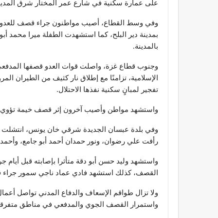
على عمارة سكنية في شارع عمر المختار شرق المدين
وفي وسط القطاع، أصيب مواطنون جراء قصف للعدو 
بمدينة دير البلح، كما استشهدت الطفلة ميرا محمد أب
بالمدينة.
وجنوب قطاع غزة، واصلت قوات العدو قصفها المدفعي
الإسلامية، تزامنًا مع إطلاق نار كثيف من الطيران ا
تفجير لمبانٍ سكنية نفذها الاحتلال.
واستشهد مواطن وأصيب آخرون إثر قصف خيمة تؤوي ن
وفي بلدة عبسان الجديدة شرقي خان يونس، انتشلت طو
رأفت علي رضوان، ونور حمدان أحمد أبو جامع، وأحمد 
واستشهد وليد حسن أبو دقة متأثرا بإصابته قبل أيام
القصف، كذلك استشهد فادي عماد ناجي سمور جراء 
ولا تزال طواقم الإسعاف والدفاع المدني تواصل أعمال
واستمرار القصف الجوي والمدفعي في مناطق متفرقة