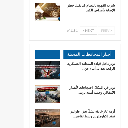
شرب القهوة بانتظام قد يقلل خطر
الإصابة بأمراض الكبد
NEXT
PREV
1 of 118
أخبار المحافظات المحتلة
توتر داخل قيادة المنطقة العسكرية
الرابعة بعدن.. أنباء عن…
توتر في المكلا.. احتجاجات لأنصار
الانتقالي وحملة أمنية تزيد…
أزمة غاز خانقة تشلّ تعز.. طوابير
تمتد لكيلومترين وسط تفاقم…