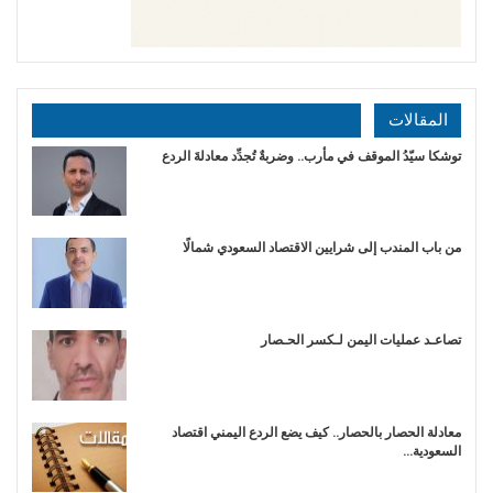
المقالات
توشكا سيّدُ الموقف في مأرب.. وضربةٌ تُجدِّد معادلةَ الردع
من باب المندب إلى شرايين الاقتصاد السعودي شمالًا
تصاعـد عمليات اليمن لـكسر الحـصار
معادلة الحصار بالحصار.. كيف يضع الردع اليمني اقتصاد
السعودية…