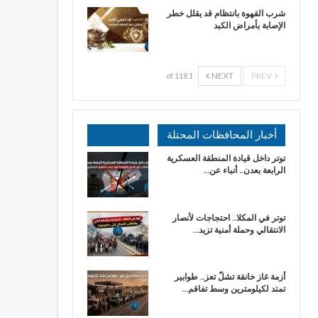
شرب القهوة بانتظام قد يقلل خطر
الإصابة بأمراض الكبد
NEXT
PREV
1 of 118
أخبار المحافظات المحتلة
توتر داخل قيادة المنطقة العسكرية
الرابعة بعدن.. أنباء عن…
توتر في المكلا.. احتجاجات لأنصار
الانتقالي وحملة أمنية تزيد…
أزمة غاز خانقة تشلّ تعز.. طوابير
تمتد لكيلومترين وسط تفاقم…