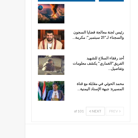
رئيس لجنة معالجة قضايا السجون
والسجناء لـ”21 سبتمبر”: مكرمة…
أحد رفقاء السلاح للشهيد
الفريق”الغماري” يكشف معلومات
وتفاصيل…
محمد الحوثي في مقابلة مع قناة
المسيرة: جبهة الإسناد اليمنية…
NEXT
PREV
1 of 10