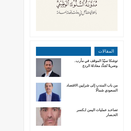
المقالات
توشكا سيّدُ الموقف في مأرب..
وضربةٌ تُجدِّد معادلةَ الردع
من باب المندب إلى شرايين الاقتصاد
السعودي شمالًا
تصاعـد عمليات اليمن لـكسر
الحـصار