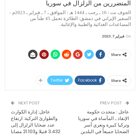
المتضررين من الزلزال في سوريا
الجوف نت : 16 ـ رجب ـ 1444 هـ : الموافق ـ 7 ـ فبراير ـ 2023م -
السفير الإيراني في دمشق: الطائرة تحمل 45 طناً من
المساعدات الغذائية والطبية والإغاثية.
On
فبراير 7, 2023
Share
Twitter
Facebook
Share
NEXT POST
PREV POST
عاجل : متحدث حكومة
عاجل: إدارة الكوارث
الإنقاذ ـ المأساة في سوريا
والطوارئ التركية: ارتفاع
وتركيا كبيرة ونعزي أسر
عدد ضحايا الزلزال إلى
الضحايا جميعاً في البلدين
3.432 قتيلا و21.103 مصابا