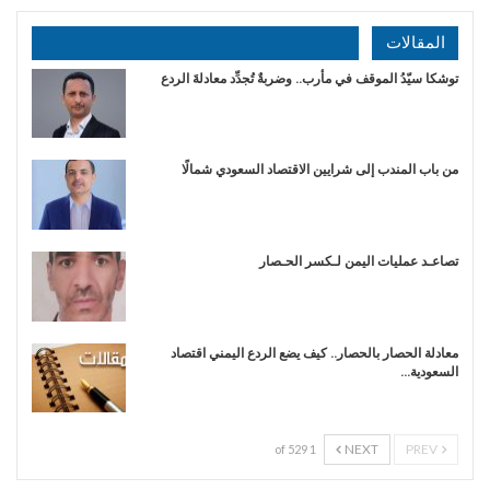
المقالات
توشكا سيّدُ الموقف في مأرب.. وضربةٌ تُجدِّد معادلةَ الردع
من باب المندب إلى شرايين الاقتصاد السعودي شمالًا
تصاعـد عمليات اليمن لـكسر الحـصار
معادلة الحصار بالحصار.. كيف يضع الردع اليمني اقتصاد
السعودية…
NEXT
PREV
1 of 529