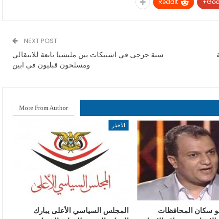
ReddIt
Goo
NEXT POST
ستة جرحي في اشتبكات بين مليشيا تابعة للانتقالي
ومسلحون قبليون في ابين
More From Author
الأخبار
و سكان المحافظات
المجلس السياسي الأعلى يبارك