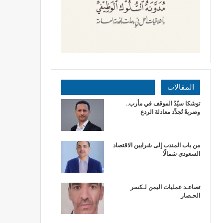
المقالات
توشكا سيّدُ الموقف في مأرب..
وضربةٌ تُجدِّد معادلةَ الردع
من باب المندب إلى شرايين الاقتصاد
السعودي شمالًا
تصاعـد عمليات اليمن لـكسر
الحـصار