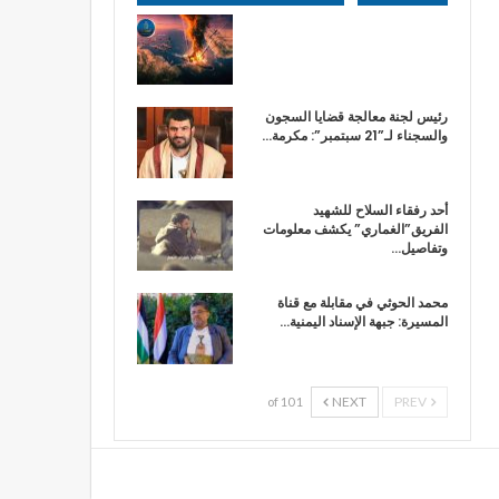
رئيس لجنة معالجة قضايا السجون
والسجناء لـ”21 سبتمبر”: مكرمة…
أحد رفقاء السلاح للشهيد
الفريق”الغماري” يكشف معلومات
وتفاصيل…
محمد الحوثي في مقابلة مع قناة
المسيرة: جبهة الإسناد اليمنية…
NEXT
PREV
1 of 10