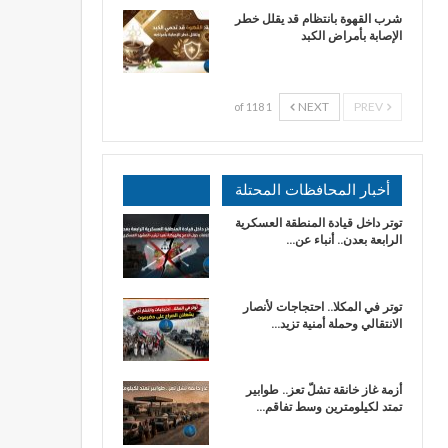
شرب القهوة بانتظام قد يقلل خطر
الإصابة بأمراض الكبد
NEXT
PREV
1 of 118
أخبار المحافظات المحتلة
توتر داخل قيادة المنطقة العسكرية
الرابعة بعدن.. أنباء عن…
توتر في المكلا.. احتجاجات لأنصار
الانتقالي وحملة أمنية تزيد…
أزمة غاز خانقة تشلّ تعز.. طوابير
تمتد لكيلومترين وسط تفاقم…