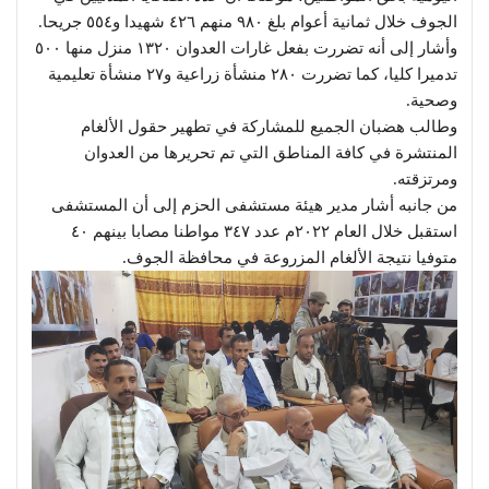
الجوف خلال ثمانية أعوام بلغ ٩٨٠ منهم ٤٢٦ شهيدا و٥٥٤ جريحا.
وأشار إلى أنه تضررت بفعل غارات العدوان ١٣٢٠ منزل منها ٥٠٠
تدميرا كليا، كما تضررت ٢٨٠ منشأة زراعية و٢٧ منشأة تعليمية
وصحية.
وطالب هضبان الجميع للمشاركة في تطهير حقول الألغام
المنتشرة في كافة المناطق التي تم تحريرها من العدوان
ومرتزقته.
من جانبه أشار مدير هيئة مستشفى الحزم إلى أن المستشفى
استقبل خلال العام ٢٠٢٢م عدد ٣٤٧ مواطنا مصابا بينهم ٤٠
متوفيا نتيجة الألغام المزروعة في محافظة الجوف.