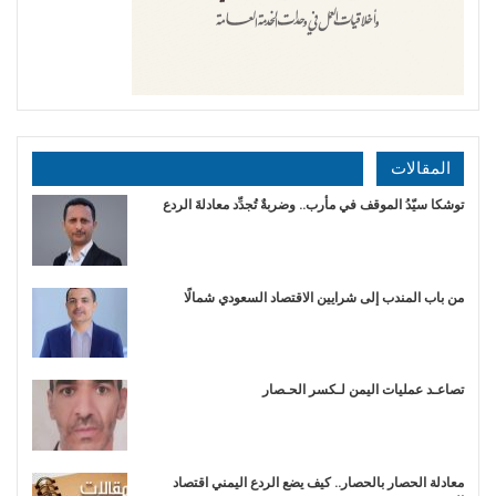
المقالات
توشكا سيّدُ الموقف في مأرب.. وضربةٌ تُجدِّد معادلةَ الردع
من باب المندب إلى شرايين الاقتصاد السعودي شمالًا
تصاعـد عمليات اليمن لـكسر الحـصار
معادلة الحصار بالحصار.. كيف يضع الردع اليمني اقتصاد