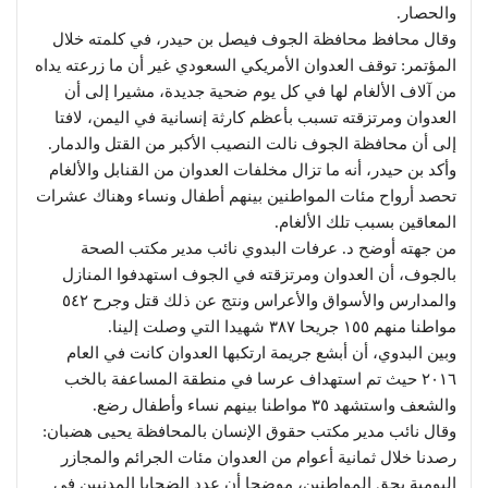
والحصار.
وقال محافظ محافظة الجوف فيصل بن حيدر، في كلمته خلال
المؤتمر: توقف العدوان الأمريكي السعودي غير أن ما زرعته يداه
من آلاف الألغام لها في كل يوم ضحية جديدة، مشيرا إلى أن
العدوان ومرتزقته تسبب بأعظم كارثة إنسانية في اليمن، لافتا
إلى أن محافظة الجوف نالت النصيب الأكبر من القتل والدمار.
وأكد بن حيدر، أنه ما تزال مخلفات العدوان من القنابل والألغام
تحصد أرواح مئات المواطنين بينهم أطفال ونساء وهناك عشرات
المعاقين بسبب تلك الألغام.
من جهته أوضح د. عرفات البدوي نائب مدير مكتب الصحة
بالجوف، أن العدوان ومرتزقته في الجوف استهدفوا المنازل
والمدارس والأسواق والأعراس ونتج عن ذلك قتل وجرح ٥٤٢
مواطنا منهم ١٥٥ جريحا ٣٨٧ شهيدا التي وصلت إلينا.
وبين البدوي، أن أبشع جريمة ارتكبها العدوان كانت في العام
٢٠١٦ حيث تم استهداف عرسا في منطقة المساعفة بالخب
والشعف واستشهد ٣٥ مواطنا بينهم نساء وأطفال رضع.
وقال نائب مدير مكتب حقوق الإنسان بالمحافظة يحيى هضبان:
رصدنا خلال ثمانية أعوام من العدوان مئات الجرائم والمجازر
اليومية بحق المواطنين، موضحا أن عدد الضحايا المدنيين في