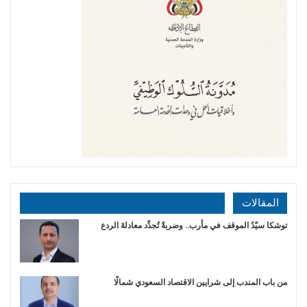
المقالات
توشكا سيّدُ الموقف في مأرب.. وضربةٌ تُجدِّد معادلةَ الردع
من باب المندب إلى شرايين الاقتصاد السعودي شمالًا