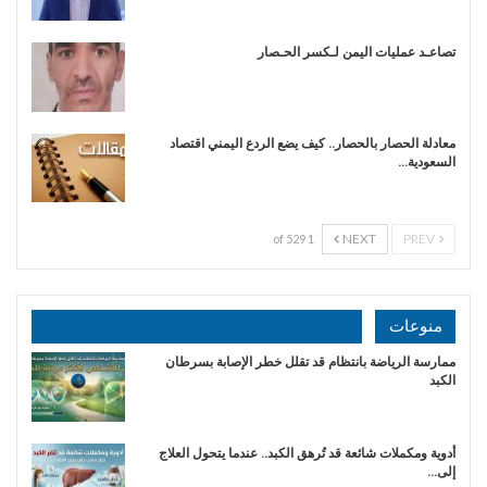
تصاعـد عمليات اليمن لـكسر الحـصار
معادلة الحصار بالحصار.. كيف يضع الردع اليمني اقتصاد
السعودية…
NEXT
PREV
1 of 529
منوعات
ممارسة الرياضة بانتظام قد تقلل خطر الإصابة بسرطان
الكبد
أدوية ومكملات شائعة قد تُرهق الكبد.. عندما يتحول العلاج
إلى…