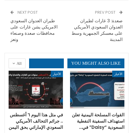
NEXT POST
PREV POST
صعدة: 3 غارات لطيران
طيران العدوان السعودي
العدوان السعودي الأمريكي
الامريكي يشن غارات على
على معسكر الجمهرية وسط
محافظات صعدة وصنعاء
المدينة
وتعز
YOU MIGHT ALSO LIKE
All
الأخبار
الأخبار
القوات المسلحة اليمنية تعلن
في مثل هذا اليوم ٦ أغسطس
استهداف السفينة النفطية
.. جرائم التحالف الأمريكي
السعودية “Daisy” في…
السعودي الإماراتي بحق اليمن