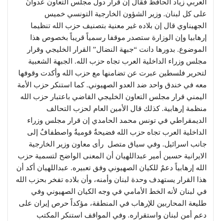
العربي زياد الحافظ فقال إن قرار دول مجلس التعاون عدوانٌ
على كل لبنان. وزير الشؤون الخارجية التونسي خميس
الجهيناوي قال إن بلاده غير معنية بتصنيف حزب الله تنظيما
إرهابيا وإن الوزارة ستصدر موقفا رسمياً قريباً بخصوص هذا
الموضوع. بدورها دانت “جبهة النضال” القرار الخليجي وقرار
مجلس وزراء الداخلية العرب تجاه حزب الله. الجبهة الشعبية
لتحرير فلسطين عبرت عن تضامنها مع حزب الله وأكدت وقوفها
معه في خندق واحد ضد العدو الصهيوني. كما استنكر حزب الأمة
اليمني قرار مجلس التعاون الخليجي القاضي باعتبار حزب الله
منظمة إرهابية. كذلك قال الأمين العام لحزب التحالف
الديمقراطي في تونس محمد الحامدي إن قرار مجلس وزراء
الداخلية العرب تجاه حزب الله فضيحةٌ قوميةٌ واصطفافٌ إلى
جانب اسرائيل. وفي سياق متصل رأى معاون وزير الخارجية
الايرانية حسين أمير عبداللهيان أن المعنى الواضح لتسمية حزب
الله إرهابياً دعمٌ للكيان الصهيوني وفق تعبيره. عبداللهيان أكد أن
هذا القرار يستهدف وحدة لبنان وأمنه، وأن بلاده تفخر بحزب الله
في لبنان لأنه الخط الأمامي في وجه الكيان الصهيوني وفي
طليعة المحاربين للإرهاب في المنطقة، مؤكداً حرص إيران على
دعم أمن لبنان واستقراره. وفي المواقف استنكر المكتب