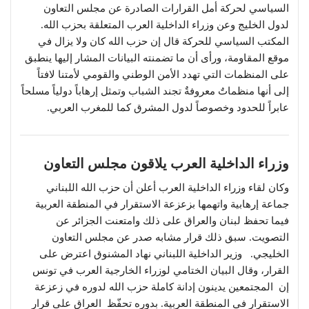
السياسي لحركة أمل القرارات الصادرة عن مجلس التعاون
لدول الخليج وعن وزراء الداخلية العرب المتعلقة بحزب الله.
المكتب السياسي للحركة قال إن حزب الله كان ولا يزال في
موقع المقاومة، ورأى أن ما تضمنته البيانات المشار إليها ينطبق
على المنظمات التي تهدد الأمن الوطني والقومي لأمتنا لافتاً
إلى أنها منظماتٌ معروفةٌ تجند الشباب وتمثل إرهاباً دولياً مسلحاً
عابراً للحدود وخصوصاً لدول المشرق كما للمغرب العربي.
وزراء الداخلية العرب يلاقون مجلس التعاون
وكان لقاء وزراء الداخلية العرب أعلن أن حزب الله اللبناني
جماعة إرهابية واتهمها بزعزعة الاستقرار في المنطقة العربية
فيما تحفظ لبنان والعراق على ذلك وامتعنت الجزائر عن
التصويت. سبق ذلك قرار مشابه صدر عن مجلس التعاون
الخليجي. وزير الداخلية اللبناني نهاد المشنوق اعترض على
القرار، وقال البيان الختامي لوزراء الخارجية العرب في تونس
إن المجتمعين يدينون إدانة كاملة حزب الله لدوره في زعزعة
الاستقرار في المنطقة العربية. بدوره تحفّظ العراق على قرار