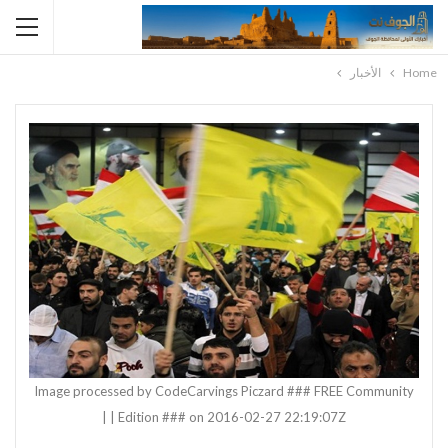
Home
الأخبار
Image processed by CodeCarvings Piczard ### FREE Community
Edition ### on 2016-02-27 22:19:07Z | |