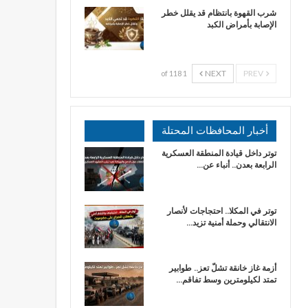
شرب القهوة بانتظام قد يقلل خطر
الإصابة بأمراض الكبد
NEXT
PREV
1 of 118
أخبار المحافظات المحتلة
توتر داخل قيادة المنطقة العسكرية
الرابعة بعدن.. أنباء عن…
توتر في المكلا.. احتجاجات لأنصار
الانتقالي وحملة أمنية تزيد…
أزمة غاز خانقة تشلّ تعز.. طوابير
تمتد لكيلومترين وسط تفاقم…