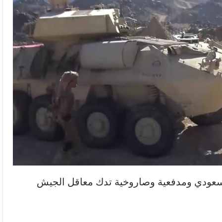
لسعودي ومدفعية وصاروخية تدك معاقل الجيش