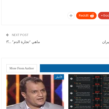
ReddIt
Goo
NEXT POST
يران
ماهي “تجارة الدم” …؟!
More From Author
الأخبار