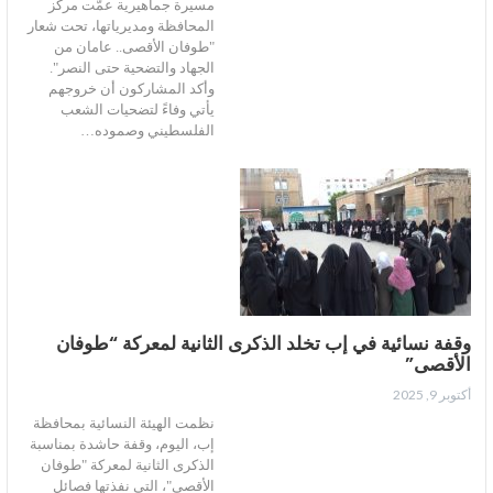
مسيرة جماهيرية عمّت مركز
المحافظة ومديرياتها، تحت شعار
"طوفان الأقصى.. عامان من
الجهاد والتضحية حتى النصر".
وأكد المشاركون أن خروجهم
يأتي وفاءً لتضحيات الشعب
الفلسطيني وصموده…
وقفة نسائية في إب تخلد الذكرى الثانية لمعركة “طوفان
الأقصى”
أكتوبر 9, 2025
نظمت الهيئة النسائية بمحافظة
إب، اليوم، وقفة حاشدة بمناسبة
الذكرى الثانية لمعركة "طوفان
الأقصى"، التي نفذتها فصائل