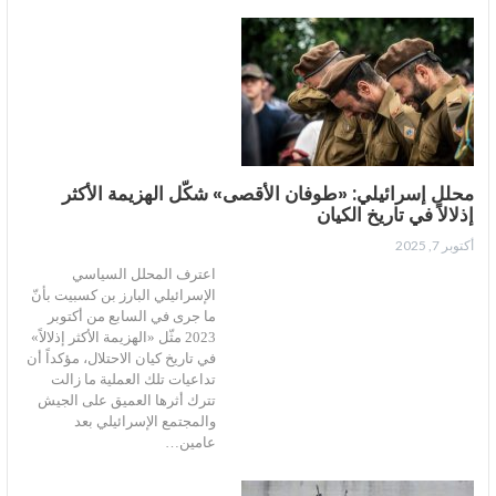
محلل إسرائيلي: «طوفان الأقصى» شكّل الهزيمة الأكثر
إذلالاً في تاريخ الكيان
أكتوبر 7, 2025
اعترف المحلل السياسي
الإسرائيلي البارز بن كسبيت بأنّ
ما جرى في السابع من أكتوبر
2023 مثّل «الهزيمة الأكثر إذلالاً»
في تاريخ كيان الاحتلال، مؤكداً أن
تداعيات تلك العملية ما زالت
تترك أثرها العميق على الجيش
والمجتمع الإسرائيلي بعد
عامين…