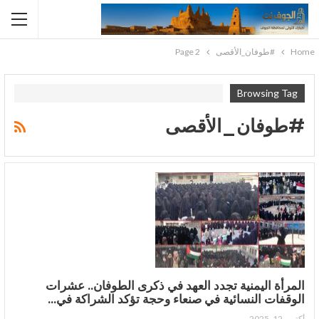
Home
#طوفان_الأقصى
Page 2
Browsing Tag
#طوفان_الأقصى
المرأة اليمنية تجدد العهد في ذكرى الطوفان.. عشرات
الوقفات النسائية في صنعاء وحجة تؤكد الشراكة في…
أكتوبر 12, 2025