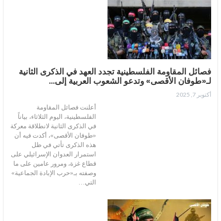
فصائل المقاومة الفلسطينية تجدد العهد في الذكرى الثانية
لـ«طوفان الأقصى» وتدعو الشعوب العربية إلى…
أكتوبر 7, 2025
أعلنت فصائل المقاومة
الفلسطينية، اليوم الثلاثاء، بياناً
في الذكرى الثانية لانطلاقة معركة
«طوفان الأقصى»، أكدت فيه أن
هذه الذكرى تأتي في ظل
استمرار العدوان الإسرائيلي على
قطاع غزة، ومرور عامين على ما
وصفته بـ«حرب الإبادة الجماعية»
التي…