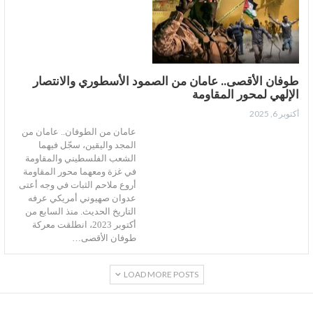
طوفان الأقصى.. عامان من الصمود الأسطوري والانتصار
الإلهي لمحور المقاومة
أكتوبر 6, 2025
عامان من الطوفان.. عامان من
المجد واليقين، سجّل فيهما
الشعب الفلسطيني والمقاومة
في غزة ومعهما محور المقاومة
أروع ملاحم الثبات في وجه أعتى
عدوان صهيوني أمريكي عرفه
التاريخ الحديث. منذ السابع من
أكتوبر 2023، انطلقت معركة
طوفان الأقصى…
LOAD MORE POSTS